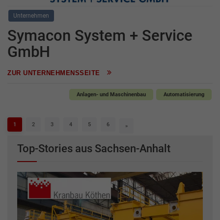
Unternehmen
Symacon System + Service
GmbH
ZUR UNTERNEHMENSSEITE
Anlagen- und Maschinenbau
Automatisierung
1
2
3
4
5
6
»
Top-Stories aus Sachsen-Anhalt