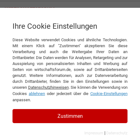
Ihre Cookie Einstellungen
Regional
Sachsen-Anhalt
Unternehmen aus Sachsen-Anhalt
Diese Website verwendet Cookies und ähnliche Technologien.
Mit einem Klick auf "Zustimmen" akzeptieren Sie diese
Verarbeitung und auch die Weitergabe Ihrer Daten an
Drittanbieter. Die Daten werden für Analysen, Retargeting und zur
Ausspielung von personalisierten Inhalten und Werbung auf
Seiten von wirtschaftsforum.de, sowie auf Drittanbieterseiten
genutzt. Weitere Informationen, auch zur Datenverarbeitung
durch Drittanbieter, finden Sie in den Einstellungen sowie in
unseren
Datenschutzhinweisen
. Sie können die Verwendung von
Cookies
ablehnen
oder jederzeit über die
Cookie-Einstellungen
anpassen.
1
2
3
4
5
6
»
Zustimmen
|
58 Ergebnisse gefunden
Impressum
Datenschutz