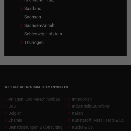
Rheinland-Pfalz
Saarland
Sachsen
Sachsen-Anhalt
Schleswig-Holstein
Thüringen
WIRTSCHAFTSFORUM THEMENWELTEN
Anlagen- und Maschinenbau
Immobilien
Bau
Industrielle Zulieferer
Belgien
Italien
Chemie
Kunststoff, Metall, Holz & Co.
Dienstleistungen & Consulting
Küche & Co.