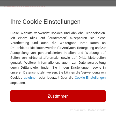
Ihre Cookie Einstellungen
Themenwelten
Schweiz
Diese Website verwendet Cookies und ähnliche Technologien.
Mit einem Klick auf "Zustimmen" akzeptieren Sie diese
Verarbeitung und auch die Weitergabe Ihrer Daten an
Drittanbieter. Die Daten werden für Analysen, Retargeting und zur
Ausspielung von personalisierten Inhalten und Werbung auf
Seiten von wirtschaftsforum.de, sowie auf Drittanbieterseiten
genutzt. Weitere Informationen, auch zur Datenverarbeitung
durch Drittanbieter, finden Sie in den Einstellungen sowie in
unseren
Datenschutzhinweisen
. Sie können die Verwendung von
Cookies
ablehnen
oder jederzeit über die
Cookie-Einstellungen
anpassen.
Zustimmen
Interview mit Vlassis Karouzos, CEO der Codere SA
Präzision, die Sicherheit schafft
|
Impressum
Datenschutz