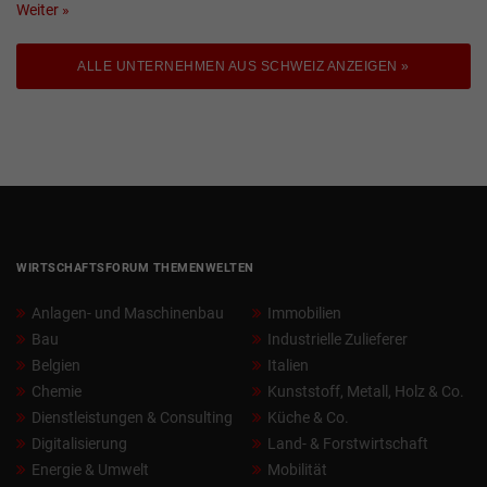
Weiter »
ALLE UNTERNEHMEN AUS SCHWEIZ ANZEIGEN »
WIRTSCHAFTSFORUM THEMENWELTEN
Anlagen- und Maschinenbau
Immobilien
Bau
Industrielle Zulieferer
Belgien
Italien
Chemie
Kunststoff, Metall, Holz & Co.
Dienstleistungen & Consulting
Küche & Co.
Digitalisierung
Land- & Forstwirtschaft
Energie & Umwelt
Mobilität