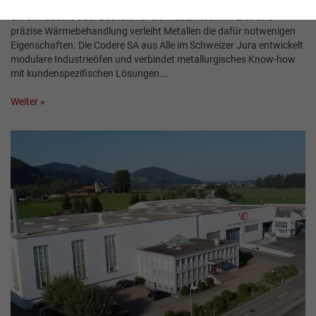
Ob Fahrwerke für Verkehrsflugzeuge, Komponenten für die
Uhrenindustrie oder Bauteile für die Medizintechnik: Erst eine
präzise Wärmebehandlung verleiht Metallen die dafür notwenigen
Eigenschaften. Die Codere SA aus Alle im Schweizer Jura entwickelt
modulare Industrieöfen und verbindet metallurgisches Know-how
mit kundenspezifischen Lösungen.…
Weiter »