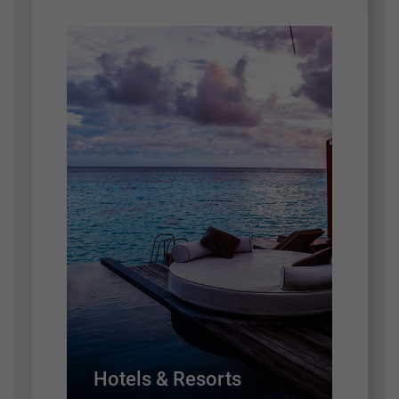
„
g
Hotels & Resorts
H
r