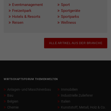
Eventmanagement
Sport
Freizeitpark
Sportgeräte
Hotels & Resorts
Sportparks
Reisen
Wellness
ALLE ARTIKEL AUS DER BRANCHE
WIRTSCHAFTSFORUM THEMENWELTEN
Anlagen- und Maschinenbau
Immobilien
Bau
Industrielle Zulieferer
Belgien
Italien
Chemie
Kunststoff, Metall, Holz & Co.