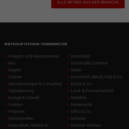
ALLE ARTIKEL AUS DER BRANCHE
WIRTSCHAFTSFORUM THEMENWELTEN
Anlagen- und Maschinenbau
Immobilien
Bau
Industrielle Zulieferer
Belgien
Italien
Chemie
Kunststoff, Metall, Holz & Co.
Dienstleistungen & Consulting
Küche & Co.
Digitalisierung
Land- & Forstwirtschaft
Energie & Umwelt
Mobilität
Fashion
Niederlande
Finanzen
Office & Co.
Genusswelten
Schweiz
Gesundheit, Medizin &
Schöner Wohnen