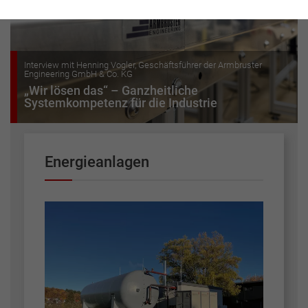
Interview mit Henning Vogler, Geschäftsführer der Armbruster
Engineering GmbH & Co. KG
„Wir lösen das“ – Ganzheitliche
Systemkompetenz für die Industrie
Energieanlagen