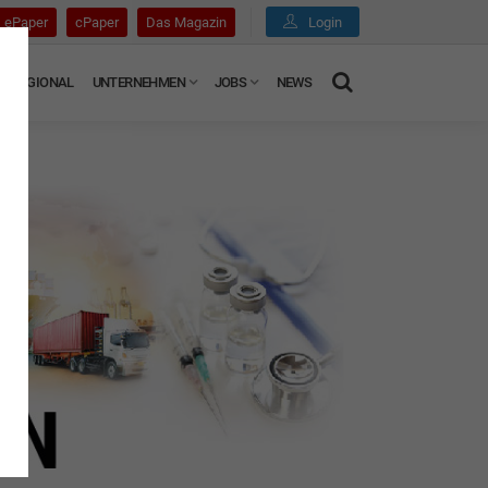
ePaper
cPaper
Das Magazin
Login
REGIONAL
UNTERNEHMEN
JOBS
NEWS