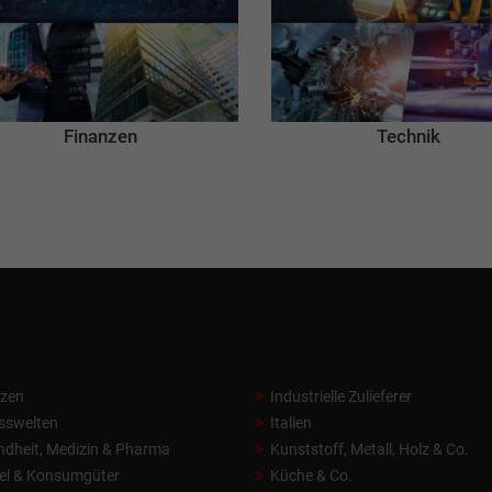
Finanzen
Technik
nzen
Industrielle Zulieferer
sswelten
Italien
dheit, Medizin & Pharma
Kunststoff, Metall, Holz & Co.
el & Konsumgüter
Küche & Co.