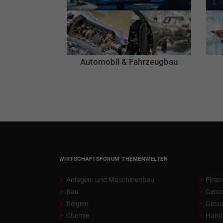
Automobil & Fahrzeugbau
WIRTSCHAFTSFORUM THEMENWELTEN
Anlagen- und Maschinenbau
Fina
Bau
Genu
Belgien
Gesun
Chemie
Hand