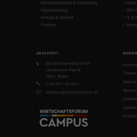
Dienstleistungen & Consulting
Hann
Digitalisierung
ISM 
Energie & Umwelt
IT- &
Fashion
Immob
ANSCHRIFT
RUBRI
360 Grad Marketing GmbH
Intervie
Landersumer Weg 40
Themen
48431 Rheine
Regiona
(+49) 5971 92164-0
Showro
redaktion@wirtschaftsforum.de
Untern
Experte
Produkt