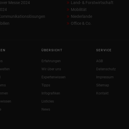
over Messe 2024
Land- & Forstwirtschaft
2024
Mobilität
 Kommunikationslösungen
Niederlande
ilien
Office & Co.
KEN
ÜBERSICHT
SERVICE
ws
Erfahrungen
AGB
welten
Wir über uns
Datenschutz
l
Expertenwissen
Impressum
oms
Tipps
Sitemap
ehmen
Infografiken
Kontakt
nwissen
Listicles
e
News