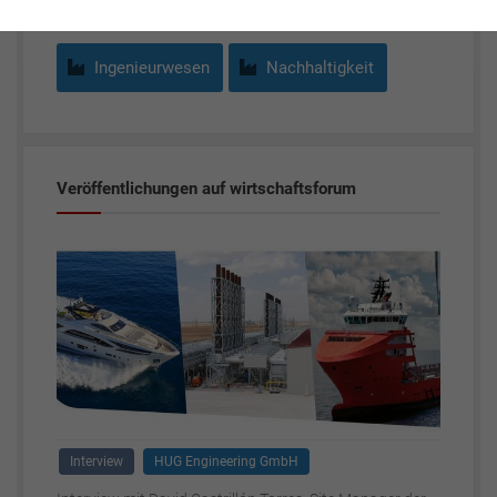
Ingenieurwesen
Nachhaltigkeit
Veröffentlichungen auf wirtschaftsforum
Interview
HUG Engineering GmbH