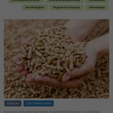
Immobilieninvestment
Immobilienprojektierung
Klimawandel
Nachhaltigkeit
Regenerative Energie
Solarenergie
Interview
LEAG Pellet GmbH
Interview mit Matthias Vette, Geschäftsführer der LEAG Pellet