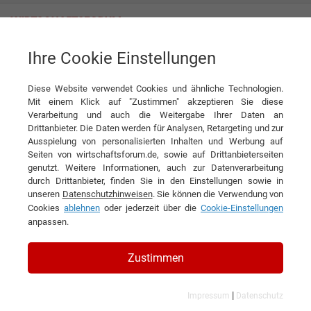
Ihre Cookie Einstellungen
Tag
Diese Website verwendet Cookies und ähnliche Technologien.
Tagwords
Mit einem Klick auf "Zustimmen" akzeptieren Sie diese
Verarbeitung und auch die Weitergabe Ihrer Daten an
Liste aller Ergebnisse zu Ihrem Tag
Drittanbieter. Die Daten werden für Analysen, Retargeting und zur
Ausspielung von personalisierten Inhalten und Werbung auf
Seiten von wirtschaftsforum.de, sowie auf Drittanbieterseiten
1
genutzt. Weitere Informationen, auch zur Datenverarbeitung
durch Drittanbieter, finden Sie in den Einstellungen sowie in
Filtern nach Kategorie:
Filtern nach Land:
unseren
Datenschutzhinweisen
. Sie können die Verwendung von
Cookies
ablehnen
oder jederzeit über die
Cookie-Einstellungen
anpassen.
Regenerative Energie
Zustimmen
13 Ergebnisse gefunden
Angezeigt werden die Ergebnisse: 1 bis 13
|
Impressum
Datenschutz