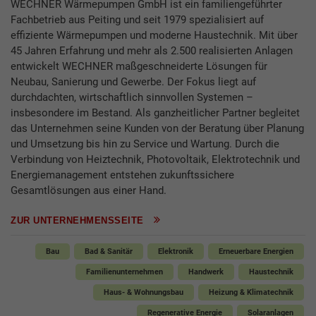
WECHNER Wärmepumpen GmbH ist ein familiengeführter
Fachbetrieb aus Peiting und seit 1979 spezialisiert auf
effiziente Wärmepumpen und moderne Haustechnik. Mit über
45 Jahren Erfahrung und mehr als 2.500 realisierten Anlagen
entwickelt WECHNER maßgeschneiderte Lösungen für
Neubau, Sanierung und Gewerbe. Der Fokus liegt auf
durchdachten, wirtschaftlich sinnvollen Systemen –
insbesondere im Bestand. Als ganzheitlicher Partner begleitet
das Unternehmen seine Kunden von der Beratung über Planung
und Umsetzung bis hin zu Service und Wartung. Durch die
Verbindung von Heiztechnik, Photovoltaik, Elektrotechnik und
Energiemanagement entstehen zukunftssichere
Gesamtlösungen aus einer Hand.
ZUR UNTERNEHMENSSEITE
Bau
Bad & Sanitär
Elektronik
Erneuerbare Energien
Familienunternehmen
Handwerk
Haustechnik
Haus- & Wohnungsbau
Heizung & Klimatechnik
Regenerative Energie
Solaranlagen