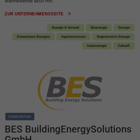
Wärmewende aktiv mit.
ZUR UNTERNEHMENSSEITE
Energie & Umwelt
Bioenergie
Energie
Erneuerbare Energien
Ingenieurwesen
Regenerative Energie
Solarenergie
Zukunft
Unternehmen
BES BuildingEnergySolutions
GmbH