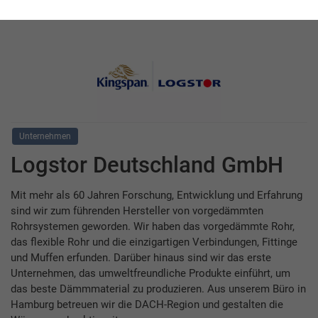
Unternehmen
Logstor Deutschland GmbH
Mit mehr als 60 Jahren Forschung, Entwicklung und Erfahrung
sind wir zum führenden Hersteller von vorgedämmten
Rohrsystemen geworden. Wir haben das vorgedämmte Rohr,
das flexible Rohr und die einzigartigen Verbindungen, Fittinge
und Muffen erfunden. Darüber hinaus sind wir das erste
Unternehmen, das umweltfreundliche Produkte einführt, um
das beste Dämmmaterial zu produzieren. Aus unserem Büro in
Hamburg betreuen wir die DACH-Region und gestalten die