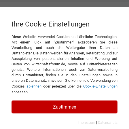
Ihre Cookie Einstellungen
Tag
Diese Website verwendet Cookies und ähnliche Technologien.
Tagwords
Mit einem Klick auf "Zustimmen" akzeptieren Sie diese
Verarbeitung und auch die Weitergabe Ihrer Daten an
Liste aller Ergebnisse zu Ihrem Tag
Drittanbieter. Die Daten werden für Analysen, Retargeting und zur
Ausspielung von personalisierten Inhalten und Werbung auf
Seiten von wirtschaftsforum.de, sowie auf Drittanbieterseiten
1
2
3
4
»
genutzt. Weitere Informationen, auch zur Datenverarbeitung
durch Drittanbieter, finden Sie in den Einstellungen sowie in
Filtern nach Kategorie:
Filtern nach Land:
unseren
Datenschutzhinweisen
. Sie können die Verwendung von
Cookies
ablehnen
oder jederzeit über die
Cookie-Einstellungen
anpassen.
Immobilienprojektierung
Zustimmen
67 Ergebnisse gefunden
Angezeigt werden die Ergebnisse: 1 bis 20
|
Impressum
Datenschutz