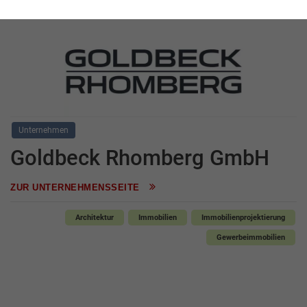
Unternehmen
Goldbeck Rhomberg GmbH
ZUR UNTERNEHMENSSEITE
Architektur
Immobilien
Immobilienprojektierung
Gewerbeimmobilien