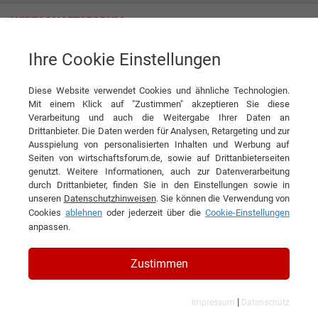
Ihre Cookie Einstellungen
Tag
Diese Website verwendet Cookies und ähnliche Technologien.
Tagwords
Mit einem Klick auf "Zustimmen" akzeptieren Sie diese
Verarbeitung und auch die Weitergabe Ihrer Daten an
Liste aller Ergebnisse zu Ihrem Tag
Drittanbieter. Die Daten werden für Analysen, Retargeting und zur
Ausspielung von personalisierten Inhalten und Werbung auf
Seiten von wirtschaftsforum.de, sowie auf Drittanbieterseiten
1
2
»
genutzt. Weitere Informationen, auch zur Datenverarbeitung
durch Drittanbieter, finden Sie in den Einstellungen sowie in
Filtern nach Kategorie:
Filtern nach Land:
unseren
Datenschutzhinweisen
. Sie können die Verwendung von
Cookies
ablehnen
oder jederzeit über die
Cookie-Einstellungen
anpassen.
Luftfahrtindustrie
Zustimmen
39 Ergebnisse gefunden
Angezeigt werden die Ergebnisse: 1 bis 20
|
Impressum
Datenschutz