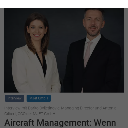
Interview
MJet GmbH
Interview mit Darko Cvijetinovic, Managing Director und Antonia
Gilbert, CCO der MJET GmbH
Aircraft Management: Wenn