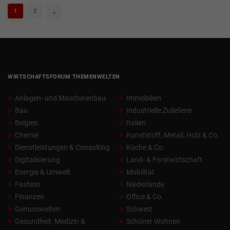
1
2
»
WIRTSCHAFTSFORUM THEMENWELTEN
Anlagen- und Maschinenbau
Immobilien
Bau
Industrielle Zulieferer
Belgien
Italien
Chemie
Kunststoff, Metall, Holz & Co.
Dienstleistungen & Consulting
Küche & Co.
Digitalisierung
Land- & Forstwirtschaft
Energie & Umwelt
Mobilität
Fashion
Niederlande
Finanzen
Office & Co.
Genusswelten
Schweiz
Gesundheit, Medizin &
Schöner Wohnen