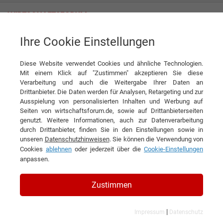
Ihre Cookie Einstellungen
MT-Propeller Entwicklung GmbH
Einzigartige Propeller-Innovation für die Luftfahrt
Diese Website verwendet Cookies und ähnliche Technologien.
Interview
Mit einem Klick auf "Zustimmen" akzeptieren Sie diese
MT-Propeller Entwicklung GmbH
Verarbeitung und auch die Weitergabe Ihrer Daten an
Drittanbieter. Die Daten werden für Analysen, Retargeting und zur
DIESEN ARTIKEL EMPFEHLEN
Ausspielung von personalisierten Inhalten und Werbung auf
Seiten von wirtschaftsforum.de, sowie auf Drittanbieterseiten
genutzt. Weitere Informationen, auch zur Datenverarbeitung
Einzigartige Propeller-Innovation
durch Drittanbieter, finden Sie in den Einstellungen sowie in
unseren
Datenschutzhinweisen
. Sie können die Verwendung von
für die Luftfahrt
Cookies
ablehnen
oder jederzeit über die
Cookie-Einstellungen
anpassen.
Interview mit Eric Greindl, Vice President
der MT-Propeller Entwicklung GmbH
Zustimmen
|
Impressum
Datenschutz