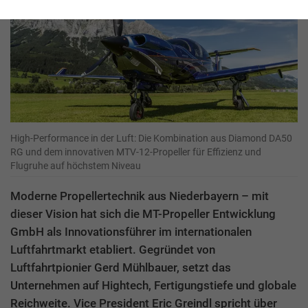
High-Performance in der Luft: Die Kombination aus Diamond DA50
RG und dem innovativen MTV-12-Propeller für Effizienz und
Flugruhe auf höchstem Niveau
Moderne Propellertechnik aus Niederbayern – mit
dieser Vision hat sich die MT-Propeller Entwicklung
GmbH als Innovationsführer im internationalen
Luftfahrtmarkt etabliert. Gegründet von
Luftfahrtpionier Gerd Mühlbauer, setzt das
Unternehmen auf Hightech, Fertigungstiefe und globale
Reichweite. Vice President Eric Greindl spricht über