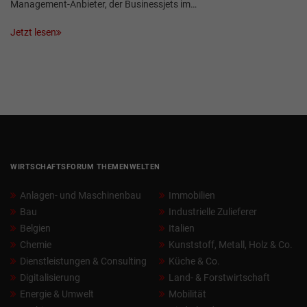
Management-Anbieter, der Businessjets im…
Jetzt lesen
WIRTSCHAFTSFORUM THEMENWELTEN
Anlagen- und Maschinenbau
Immobilien
Bau
Industrielle Zulieferer
Belgien
Italien
Chemie
Kunststoff, Metall, Holz & Co.
Dienstleistungen & Consulting
Küche & Co.
Digitalisierung
Land- & Forstwirtschaft
Energie & Umwelt
Mobilität