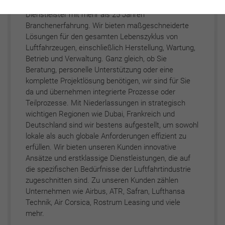
Die ARTS Group ist ein internationaler Luftfahrt-
Dienstleister mit mehr als 25 Jahren
Branchenerfahrung. Wir bieten maßgeschneiderte
Lösungen für den gesamten Lebenszyklus von
Luftfahrzeugen, einschließlich Herstellung, Wartung,
Betrieb und Verwaltung. Ganz gleich, ob Sie
Beratung, personelle Unterstützung oder eine
komplette Projektlösung benötigen, wir sind für Sie
da und übernehmen integrierte Prozesse oder
Teilprozesse. Mit Niederlassungen in strategisch
wichtigen Regionen wie Dubai, Frankreich und
Deutschland sind wir bestens aufgestellt, um sowohl
lokale als auch globale Anforderungen effizient zu
erfüllen. Wir bieten unseren Kunden innovative
Ansätze und erstklassige Dienstleistungen, die auf
die spezifischen Bedürfnisse der Luftfahrtindustrie
zugeschnitten sind. Zu unseren Kunden zählen
Unternehmen wie Airbus, ATR, Safran, Lufthansa
Technik, Air Corsica, Rostrum Leasing und viele
mehr.