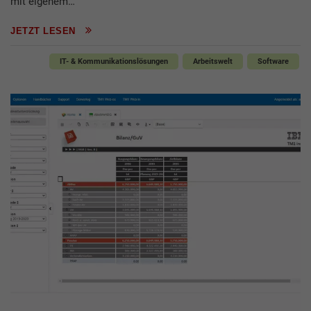
mit eigenem…
JETZT LESEN
IT- & Kommunikationslösungen
Arbeitswelt
Software