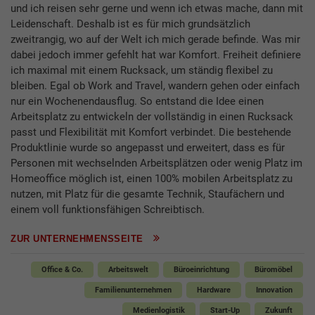
und ich reisen sehr gerne und wenn ich etwas mache, dann mit
Leidenschaft. Deshalb ist es für mich grundsätzlich
zweitrangig, wo auf der Welt ich mich gerade befinde. Was mir
dabei jedoch immer gefehlt hat war Komfort. Freiheit definiere
ich maximal mit einem Rucksack, um ständig flexibel zu
bleiben. Egal ob Work and Travel, wandern gehen oder einfach
nur ein Wochenendausflug. So entstand die Idee einen
Arbeitsplatz zu entwickeln der vollständig in einen Rucksack
passt und Flexibilität mit Komfort verbindet. Die bestehende
Produktlinie wurde so angepasst und erweitert, dass es für
Personen mit wechselnden Arbeitsplätzen oder wenig Platz im
Homeoffice möglich ist, einen 100% mobilen Arbeitsplatz zu
nutzen, mit Platz für die gesamte Technik, Staufächern und
einem voll funktionsfähigen Schreibtisch.
ZUR UNTERNEHMENSSEITE
Office & Co.
Arbeitswelt
Büroeinrichtung
Büromöbel
Familienunternehmen
Hardware
Innovation
Medienlogistik
Start-Up
Zukunft