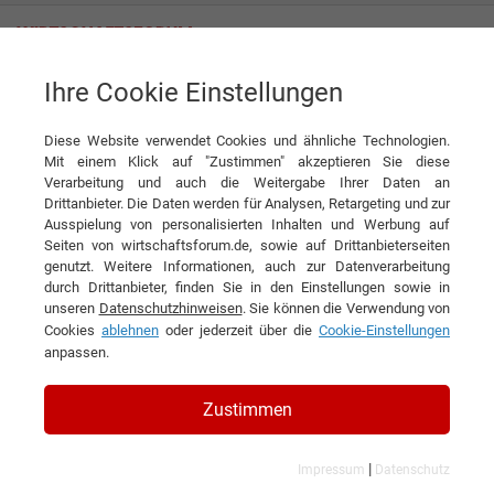
Ihre Cookie Einstellungen
Tag
Diese Website verwendet Cookies und ähnliche Technologien.
Tagwords
Mit einem Klick auf "Zustimmen" akzeptieren Sie diese
Verarbeitung und auch die Weitergabe Ihrer Daten an
Liste aller Ergebnisse zu Ihrem Tag
Drittanbieter. Die Daten werden für Analysen, Retargeting und zur
Ausspielung von personalisierten Inhalten und Werbung auf
Seiten von wirtschaftsforum.de, sowie auf Drittanbieterseiten
1
2
3
4
5
6
7
8
9
10
genutzt. Weitere Informationen, auch zur Datenverarbeitung
durch Drittanbieter, finden Sie in den Einstellungen sowie in
....
»
unseren
Datenschutzhinweisen
. Sie können die Verwendung von
Cookies
ablehnen
oder jederzeit über die
Cookie-Einstellungen
Filtern nach Kategorie:
Filtern nach Land:
anpassen.
Arbeitswelt
Zustimmen
223 Ergebnisse gefunden
|
Impressum
Datenschutz
Angezeigt werden die Ergebnisse: 1 bis 20