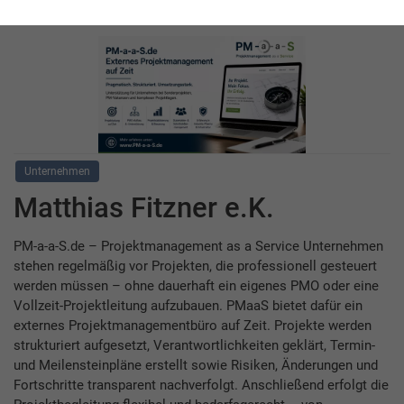
Unternehmen
Matthias Fitzner e.K.
PM-a-a-S.de – Projektmanagement as a Service Unternehmen
stehen regelmäßig vor Projekten, die professionell gesteuert
werden müssen – ohne dauerhaft ein eigenes PMO oder eine
Vollzeit-Projektleitung aufzubauen. PMaaS bietet dafür ein
externes Projektmanagementbüro auf Zeit. Projekte werden
strukturiert aufgesetzt, Verantwortlichkeiten geklärt, Termin-
und Meilensteinpläne erstellt sowie Risiken, Änderungen und
Fortschritte transparent nachverfolgt. Anschließend erfolgt die