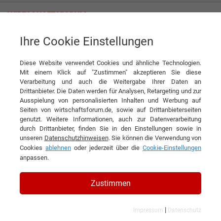
Ihre Cookie Einstellungen
Tag
Diese Website verwendet Cookies und ähnliche Technologien.
Tagwords
Mit einem Klick auf "Zustimmen" akzeptieren Sie diese
Verarbeitung und auch die Weitergabe Ihrer Daten an
Liste aller Ergebnisse zu Ihrem Tag
Drittanbieter. Die Daten werden für Analysen, Retargeting und zur
Ausspielung von personalisierten Inhalten und Werbung auf
Seiten von wirtschaftsforum.de, sowie auf Drittanbieterseiten
1
2
3
4
5
»
genutzt. Weitere Informationen, auch zur Datenverarbeitung
durch Drittanbieter, finden Sie in den Einstellungen sowie in
Filtern nach Kategorie:
Filtern nach Land:
unseren
Datenschutzhinweisen
. Sie können die Verwendung von
Cookies
ablehnen
oder jederzeit über die
Cookie-Einstellungen
anpassen.
Unternehmensführung
Zustimmen
88 Ergebnisse gefunden
Angezeigt werden die Ergebnisse: 1 bis 20
|
Impressum
Datenschutz