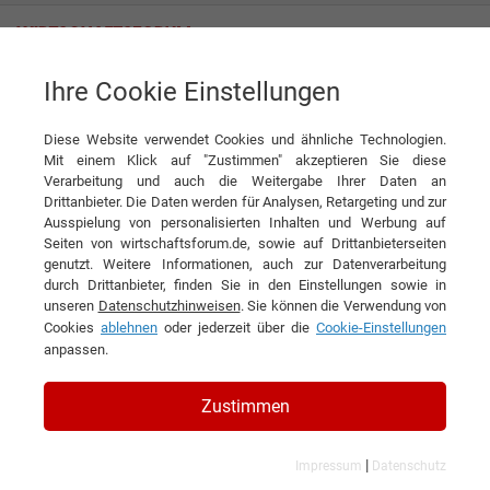
Ihre Cookie Einstellungen
Tag
Diese Website verwendet Cookies und ähnliche Technologien.
Tagwords
Mit einem Klick auf "Zustimmen" akzeptieren Sie diese
Verarbeitung und auch die Weitergabe Ihrer Daten an
Liste aller Ergebnisse zu Ihrem Tag
Drittanbieter. Die Daten werden für Analysen, Retargeting und zur
Ausspielung von personalisierten Inhalten und Werbung auf
Seiten von wirtschaftsforum.de, sowie auf Drittanbieterseiten
1
2
3
4
5
6
7
8
9
10
genutzt. Weitere Informationen, auch zur Datenverarbeitung
durch Drittanbieter, finden Sie in den Einstellungen sowie in
....
»
unseren
Datenschutzhinweisen
. Sie können die Verwendung von
Cookies
ablehnen
oder jederzeit über die
Cookie-Einstellungen
Filtern nach Kategorie:
Filtern nach Land:
anpassen.
Haus & Garten
Zustimmen
202 Ergebnisse gefunden
|
Impressum
Datenschutz
Angezeigt werden die Ergebnisse: 1 bis 20