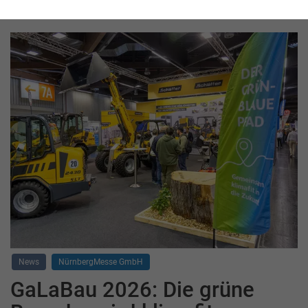
News
NürnbergMesse GmbH
GaLaBau 2026: Die grüne