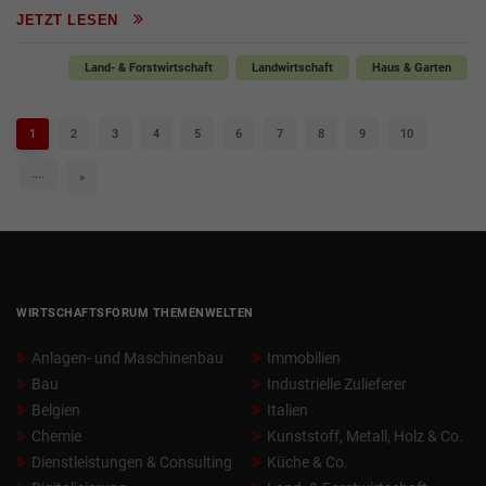
JETZT LESEN
Land- & Forstwirtschaft
Landwirtschaft
Haus & Garten
1
2
3
4
5
6
7
8
9
10
....
»
WIRTSCHAFTSFORUM THEMENWELTEN
Anlagen- und Maschinenbau
Immobilien
Bau
Industrielle Zulieferer
Belgien
Italien
Chemie
Kunststoff, Metall, Holz & Co.
Dienstleistungen & Consulting
Küche & Co.