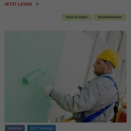
JETZT LESEN
Haus & Garten
Haushaltswaren
Interview
SICC Coatings