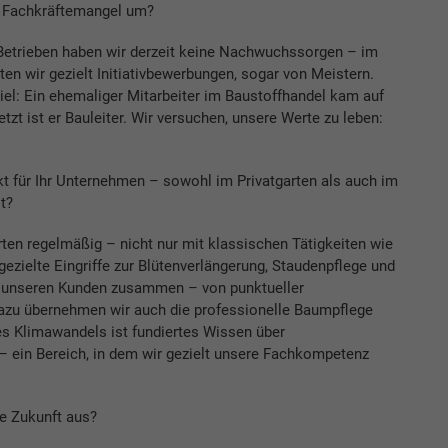
 Fachkräftemangel um?
Betrieben haben wir derzeit keine Nachwuchssorgen – im
ten wir gezielt Initiativbewerbungen, sogar von Meistern.
iel: Ein ehemaliger Mitarbeiter im Baustoffhandel kam auf
etzt ist er Bauleiter. Wir versuchen, unsere Werte zu leben:
t für Ihr Unternehmen – sowohl im Privatgarten als auch im
t?
ten regelmäßig – nicht nur mit klassischen Tätigkeiten wie
zielte Eingriffe zur Blütenverlängerung, Staudenpflege und
it unseren Kunden zusammen – von punktueller
 dazu übernehmen wir auch die professionelle Baumpflege
es Klimawandels ist fundiertes Wissen über
– ein Bereich, in dem wir gezielt unsere Fachkompetenz
ie Zukunft aus?