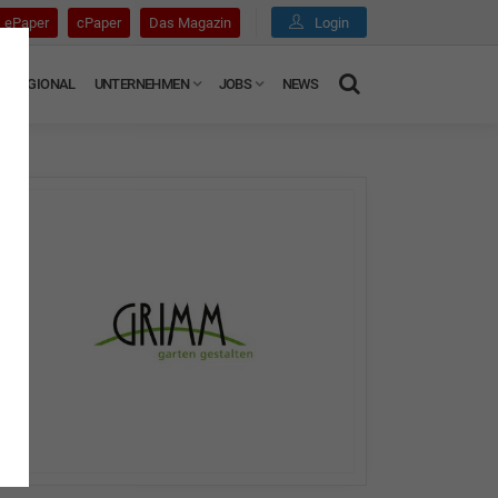
ePaper
cPaper
Das Magazin
Login
REGIONAL
UNTERNEHMEN
JOBS
NEWS