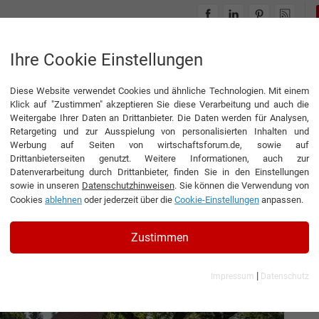
INTERVIEWS
THEMENWELTEN
Ihre Cookie Einstellungen
Diese Website verwendet Cookies und ähnliche Technologien. Mit einem
ten mit Charakter“
Klick auf "Zustimmen" akzeptieren Sie diese Verarbeitung und auch die
Weitergabe Ihrer Daten an Drittanbieter. Die Daten werden für Analysen,
Retargeting und zur Ausspielung von personalisierten Inhalten und
Werbung auf Seiten von wirtschaftsforum.de, sowie auf
Drittanbieterseiten genutzt. Weitere Informationen, auch zur
n mit Charakter“
Datenverarbeitung durch Drittanbieter, finden Sie in den Einstellungen
sowie in unseren
Datenschutzhinweisen
. Sie können die Verwendung von
Cookies
ablehnen
oder jederzeit über die
Cookie-Einstellungen
anpassen.
ührer der GRIMM garten gestalten GmbH
Zustimmen
|
Impressum
Datenschutz