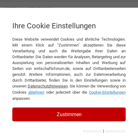
Ihre Cookie Einstellungen
Tag
Diese Website verwendet Cookies und ähnliche Technologien.
Tagwords
Mit einem Klick auf "Zustimmen" akzeptieren Sie diese
Verarbeitung und auch die Weitergabe Ihrer Daten an
Liste aller Ergebnisse zu Ihrem Tag
Drittanbieter. Die Daten werden für Analysen, Retargeting und zur
Ausspielung von personalisierten Inhalten und Werbung auf
Seiten von wirtschaftsforum.de, sowie auf Drittanbieterseiten
1
2
3
4
»
genutzt. Weitere Informationen, auch zur Datenverarbeitung
durch Drittanbieter, finden Sie in den Einstellungen sowie in
Filtern nach Kategorie:
Filtern nach Land:
unseren
Datenschutzhinweisen
. Sie können die Verwendung von
Cookies
ablehnen
oder jederzeit über die
Cookie-Einstellungen
anpassen.
Sportartikel
Zustimmen
65 Ergebnisse gefunden
Angezeigt werden die Ergebnisse: 1 bis 20
|
Impressum
Datenschutz