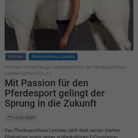
Interview
Pferdesporthaus Loesdau
Interview mit Ralf Berger, Geschäftsführer der Pferdesporthaus
Loesdau GmbH & Co. KG
Mit Passion für den
Pferdesport gelingt der
Sprung in die Zukunft
14.05.2025
Das Pferdesporthaus Loesdau zählt dank seines starken
Filialnetzes sowie seiner schlagkräftigen E-Commerce-