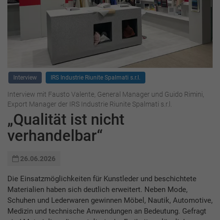
Interview
IRS Industrie Riunite Spalmati s.r.l.
Interview mit Fausto Valente, General Manager und Guido Rimini,
Export Manager der IRS Industrie Riunite Spalmati s.r.l.
„Qualität ist nicht
verhandelbar“
26.06.2026
Die Einsatzmöglichkeiten für Kunstleder und beschichtete
Materialien haben sich deutlich erweitert. Neben Mode,
Schuhen und Lederwaren gewinnen Möbel, Nautik, Automotive,
Medizin und technische Anwendungen an Bedeutung. Gefragt