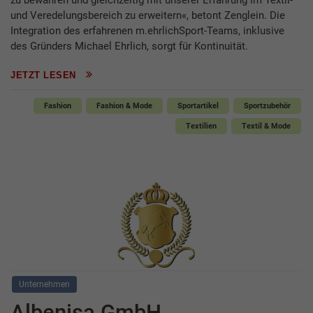
und Veredelungsbereich zu erweitern«, betont Zenglein. Die
Integration des erfahrenen m.ehrlichSport-Teams, inklusive
des Gründers Michael Ehrlich, sorgt für Kontinuität.
JETZT LESEN
Fashion
Fashion & Mode
Sportartikel
Sportzubehör
Textilien
Textil & Mode
Unternehmen
Albenisa GmbH