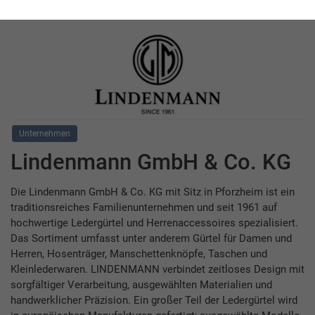
Unternehmen
Lindenmann GmbH & Co. KG
Die Lindenmann GmbH & Co. KG mit Sitz in Pforzheim ist ein
traditionsreiches Familienunternehmen und seit 1961 auf
hochwertige Ledergürtel und Herrenaccessoires spezialisiert.
Das Sortiment umfasst unter anderem Gürtel für Damen und
Herren, Hosenträger, Manschettenknöpfe, Taschen und
Kleinlederwaren. LINDENMANN verbindet zeitloses Design mit
sorgfältiger Verarbeitung, ausgewählten Materialien und
handwerklicher Präzision. Ein großer Teil der Ledergürtel wird