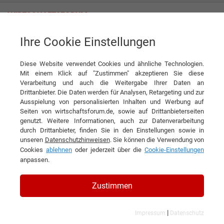
Ihre Cookie Einstellungen
Tag
Diese Website verwendet Cookies und ähnliche Technologien.
Tagwords
Mit einem Klick auf "Zustimmen" akzeptieren Sie diese
Verarbeitung und auch die Weitergabe Ihrer Daten an
Liste aller Ergebnisse zu Ihrem Tag
Drittanbieter. Die Daten werden für Analysen, Retargeting und zur
Ausspielung von personalisierten Inhalten und Werbung auf
Seiten von wirtschaftsforum.de, sowie auf Drittanbieterseiten
1
2
3
4
»
genutzt. Weitere Informationen, auch zur Datenverarbeitung
durch Drittanbieter, finden Sie in den Einstellungen sowie in
Filtern nach Kategorie:
Filtern nach Land:
unseren
Datenschutzhinweisen
. Sie können die Verwendung von
Cookies
ablehnen
oder jederzeit über die
Cookie-Einstellungen
anpassen.
Fashion
Zustimmen
73 Ergebnisse gefunden
Angezeigt werden die Ergebnisse: 1 bis 20
|
Impressum
Datenschutz