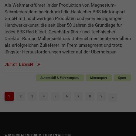
Als Weltmarktführer in der Produktion von Magnesium-
Schmiederädern beeindruckt die Haslacher BBS Motorsport
GmbH mit hochwertigen Produkten und einer einzigartigen
Handwerkskunst, die seit über 50 Jahren die Grundlage für
jedes BBS-Rad bildet. Geschäftsführer und Technischer
Direktor Roman Müller sieht das Unternehmen heute vor allem
als erfolgreichen Zulieferer im Premiumsegment und trotz
jüngster Herausforderungen weiter auf der Überholspur.
JETZT LESEN
Automobil & Fahrzeugbau
Motorsport
Sport
1
2
3
4
5
6
7
8
9
»
WIRTSCHAFTSFORUM THEMENWELTEN