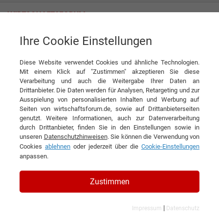
Ihre Cookie Einstellungen
Tag
Diese Website verwendet Cookies und ähnliche Technologien.
Tagwords
Mit einem Klick auf "Zustimmen" akzeptieren Sie diese
Verarbeitung und auch die Weitergabe Ihrer Daten an
Liste aller Ergebnisse zu Ihrem Tag
Drittanbieter. Die Daten werden für Analysen, Retargeting und zur
Ausspielung von personalisierten Inhalten und Werbung auf
Seiten von wirtschaftsforum.de, sowie auf Drittanbieterseiten
1
2
3
4
5
6
7
8
9
»
genutzt. Weitere Informationen, auch zur Datenverarbeitung
durch Drittanbieter, finden Sie in den Einstellungen sowie in
Filtern nach Kategorie:
Filtern nach Land:
unseren
Datenschutzhinweisen
. Sie können die Verwendung von
Cookies
ablehnen
oder jederzeit über die
Cookie-Einstellungen
anpassen.
Sport
Zustimmen
180 Ergebnisse gefunden
Angezeigt werden die Ergebnisse: 1 bis 20
|
Impressum
Datenschutz