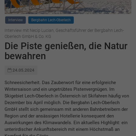
Interview
Bergbahn Lech-Oberlech
Interview mit Necip Lucian, Geschäftsführer der Bergbahn Lech-
Oberlech GmbH & Co. KG
Die Piste genießen, die Natur
bewahren
24.05.2024
Schneesicherheit. Das Zauberwort für eine erfolgreiche
Wintersaison und ein ungetrübtes Pistenvergnügen. Im
Skigebiet Lech-Oberlech in Österreich ist Skifahren häufig von
Dezember bis April möglich. Die Bergbahn Lech-Oberlech
GmbH stellt sich gemeinsam mit anderen Bahnbetreibern der
Region und der ansässigen Hotellerie konsequent den
Auswirkungen des Klimawandels. Ein aktuelles Highlight: ein
unterirdischer Ankunftsbereich mit einem Höchstmaß an
Komfort für die Gäste.