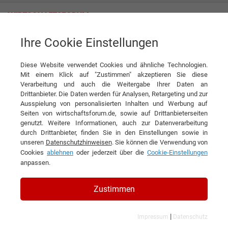
Ihre Cookie Einstellungen
Naturel Hotels & Resorts GmbH
Einfach ankommen
Diese Website verwendet Cookies und ähnliche Technologien.
Interview
Naturel Hotels & Resorts GmbH
Mit einem Klick auf "Zustimmen" akzeptieren Sie diese
Verarbeitung und auch die Weitergabe Ihrer Daten an
DIESEN ARTIKEL EMPFEHLEN
Drittanbieter. Die Daten werden für Analysen, Retargeting und zur
Ausspielung von personalisierten Inhalten und Werbung auf
Seiten von wirtschaftsforum.de, sowie auf Drittanbieterseiten
Einfach ankommen
genutzt. Weitere Informationen, auch zur Datenverarbeitung
durch Drittanbieter, finden Sie in den Einstellungen sowie in
unseren
Datenschutzhinweisen
. Sie können die Verwendung von
Interview mit Michaela Tiefenbacher,
Cookies
ablehnen
oder jederzeit über die
Cookie-Einstellungen
Geschäftsführerin der Naturel Hotels &
anpassen.
Resorts GmbH
Zustimmen
|
Impressum
Datenschutz