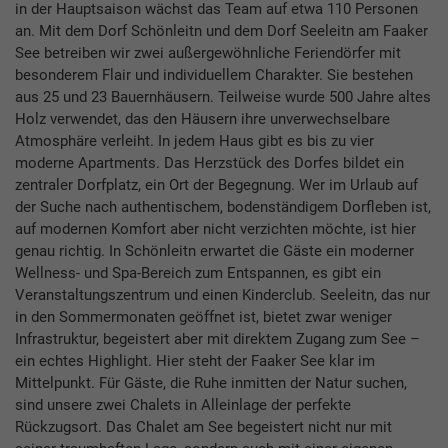
in der Hauptsaison wächst das Team auf etwa 110 Personen
an. Mit dem Dorf Schönleitn und dem Dorf Seeleitn am Faaker
See betreiben wir zwei außergewöhnliche Feriendörfer mit
besonderem Flair und individuellem Charakter. Sie bestehen
aus 25 und 23 Bauernhäusern. Teilweise wurde 500 Jahre altes
Holz verwendet, das den Häusern ihre unverwechselbare
Atmosphäre verleiht. In jedem Haus gibt es bis zu vier
moderne Apartments. Das Herzstück des Dorfes bildet ein
zentraler Dorfplatz, ein Ort der Begegnung. Wer im Urlaub auf
der Suche nach authentischem, bodenständigem Dorfleben ist,
auf modernen Komfort aber nicht verzichten möchte, ist hier
genau richtig. In Schönleitn erwartet die Gäste ein moderner
Wellness- und Spa-Bereich zum Entspannen, es gibt ein
Veranstaltungszentrum und einen Kinderclub. Seeleitn, das nur
in den Sommermonaten geöffnet ist, bietet zwar weniger
Infrastruktur, begeistert aber mit direktem Zugang zum See –
ein echtes Highlight. Hier steht der Faaker See klar im
Mittelpunkt. Für Gäste, die Ruhe inmitten der Natur suchen,
sind unsere zwei Chalets in Alleinlage der perfekte
Rückzugsort. Das Chalet am See begeistert nicht nur mit