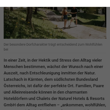
Der besondere Dorfcharakter trägt entscheidend zum Wohlfühlen
bei
In einer Zeit, in der Hektik und Stress den Alltag vieler
Menschen bestimmen, wächst der Wunsch nach einer
Auszeit, nach Entschleunigung inmitten der Natur.
Latschach in Kärnten, dem südlichsten Bundesland
Österreichs, ist dafür der perfekte Ort. Familien, Paare
und Alleinreisende können in den charmanten
Hoteldörfern und Chalets der Naturel Hotels & Resorts
GmbH dem Alltag entfliehen – „ankommen, wohlfühlen,