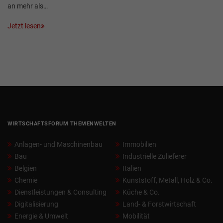
an mehr als…
Jetzt lesen
WIRTSCHAFTSFORUM THEMENWELTEN
Anlagen- und Maschinenbau
Immobilien
Bau
Industrielle Zulieferer
Belgien
Italien
Chemie
Kunststoff, Metall, Holz & Co.
Dienstleistungen & Consulting
Küche & Co.
Digitalisierung
Land- & Forstwirtschaft
Energie & Umwelt
Mobilität