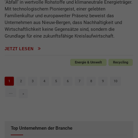
ʻAbfallʼ in wertvolle Rohstoffe und klimaneutrale Energieträger.
Mit technologischem Pioniergeist, einer gelebten
Familienkultur und europaweiter Präsenz beweist das
Unternehmen aus Nieuw-Bergen, dass Nachhaltigkeit und
Wirtschaftlichkeit keine Gegensätze sind, sondern die
Grundlage für eine zukunftsfähige Kreislaufwirtschaft.
JETZT LESEN
Energie & Umwelt
Recycling
1
2
3
4
5
6
7
8
9
10
....
»
Top Unternehmen der Branche