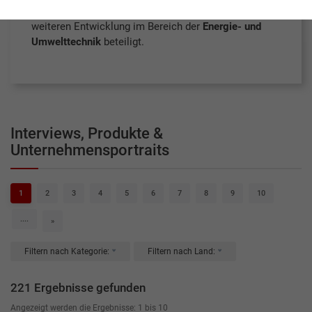
spezialisierten
Entsorgungsbetrieben
sind an der
weiteren Entwicklung im Bereich der
Energie- und
Umwelttechnik
beteiligt.
Interviews, Produkte &
Unternehmensportraits
1
2
3
4
5
6
7
8
9
10
....
»
Filtern nach Kategorie:
Filtern nach Land:
221 Ergebnisse gefunden
Angezeigt werden die Ergebnisse: 1 bis 10