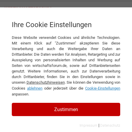
Ihre Cookie Einstellungen
Energie & Umweltwirtschaft
Energie & Umweltwirtschaft
Diese Website verwendet Cookies und ähnliche Technologien.
Mit einem Klick auf "Zustimmen" akzeptieren Sie diese
Verarbeitung und auch die Weitergabe Ihrer Daten an
Wirtschaftsforum Branchen
Drittanbieter. Die Daten werden für Analysen, Retargeting und zur
Ausspielung von personalisierten Inhalten und Werbung auf
Seiten von wirtschaftsforum.de, sowie auf Drittanbieterseiten
genutzt. Weitere Informationen, auch zur Datenverarbeitung
Die Bundesregierung in Deutschland will im Zuge der
durch Drittanbieter, finden Sie in den Einstellungen sowie in
Energiewende die
Energieversorgung
nachhaltig
unseren
Datenschutzhinweisen
. Sie können die Verwendung von
umgestalten. So soll der Energieanteil an der
Cookies
ablehnen
oder jederzeit über die
Cookie-Einstellungen
Stromerzeugung aus Sonne, Wind und Wasser bis
anpassen.
2025 auf 40 bis 45% erhöht werden. Dabei nimmt
besonders die Solarindustrie eine wichtige Rolle ein.
Zustimmen
Hierzu tragen Unternehmen als Zulieferer bis hin zu
Komplettherstellern von Photovoltaikanlagen bei.
Aber auch die Produzenten von Windenergieanlagen
|
Impressum
Datenschutz
sowie die Betreiber von