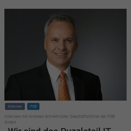
Interview
PSB
Interview mit Andreas Schreitmüller, Geschäftsführer der PSB
GmbH