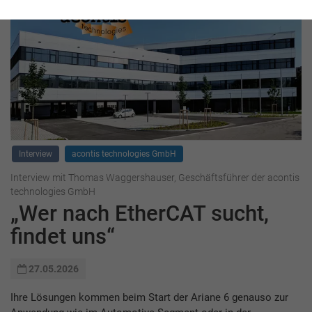
Interview
acontis technologies GmbH
Interview mit Thomas Waggershauser, Geschäftsführer der acontis
technologies GmbH
„Wer nach EtherCAT sucht,
findet uns“
27.05.2026
Ihre Lösungen kommen beim Start der Ariane 6 genauso zur