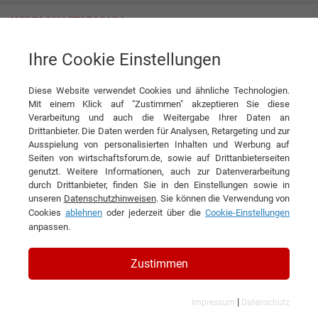
Ihre Cookie Einstellungen
Themenwelten
IT- & Kommunikationslösungen
Hardware
Diese Website verwendet Cookies und ähnliche Technologien.
Mit einem Klick auf "Zustimmen" akzeptieren Sie diese
Verarbeitung und auch die Weitergabe Ihrer Daten an
Drittanbieter. Die Daten werden für Analysen, Retargeting und zur
Ausspielung von personalisierten Inhalten und Werbung auf
HARDWARE
Seiten von wirtschaftsforum.de, sowie auf Drittanbieterseiten
genutzt. Weitere Informationen, auch zur Datenverarbeitung
durch Drittanbieter, finden Sie in den Einstellungen sowie in
1
2
3
4
»
unseren
Datenschutzhinweisen
. Sie können die Verwendung von
Cookies
ablehnen
oder jederzeit über die
Cookie-Einstellungen
Filtern nach Kategorie:
Filtern nach Land:
anpassen.
36 Ergebnisse gefunden
Zustimmen
Angezeigt werden die Ergebnisse: 1 bis 10
|
Impressum
Datenschutz