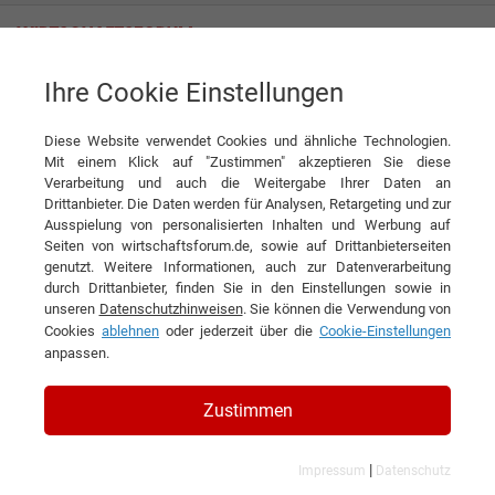
Ihre Cookie Einstellungen
Ducati Motor Deutschland GmbH
Mit höherer Qualität und noch mehr Service Erwartungen übertreffen
Diese Website verwendet Cookies und ähnliche Technologien.
Interview
Mit einem Klick auf "Zustimmen" akzeptieren Sie diese
Ducati Motor Deutschland GmbH
Verarbeitung und auch die Weitergabe Ihrer Daten an
Drittanbieter. Die Daten werden für Analysen, Retargeting und zur
DIESEN ARTIKEL EMPFEHLEN
Ausspielung von personalisierten Inhalten und Werbung auf
Seiten von wirtschaftsforum.de, sowie auf Drittanbieterseiten
genutzt. Weitere Informationen, auch zur Datenverarbeitung
Mit höherer Qualität und noch
durch Drittanbieter, finden Sie in den Einstellungen sowie in
unseren
Datenschutzhinweisen
. Sie können die Verwendung von
mehr Service Erwartungen
Cookies
ablehnen
oder jederzeit über die
Cookie-Einstellungen
übertreffen
anpassen.
Interview mit Michael Schlabitz,
Zustimmen
Geschäftsführer der Ducati Motor
|
Impressum
Datenschutz
Deutschland GmbH