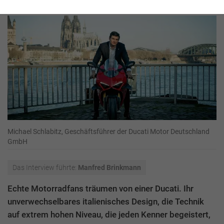
Michael Schlabitz, Geschäftsführer der Ducati Motor Deutschland
GmbH
Das Interview führte:
Manfred Brinkmann
Echte Motorradfans träumen von einer Ducati. Ihr
unverwechselbares italienisches Design, die Technik
auf extrem hohen Niveau, die jeden Kenner begeistert,