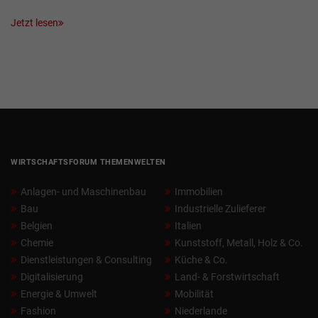
Jetzt lesen
WIRTSCHAFTSFORUM THEMENWELTEN
Anlagen- und Maschinenbau
Immobilien
Bau
Industrielle Zulieferer
Belgien
Italien
Chemie
Kunststoff, Metall, Holz & Co.
Dienstleistungen & Consulting
Küche & Co.
Digitalisierung
Land- & Forstwirtschaft
Energie & Umwelt
Mobilität
Fashion
Niederlande