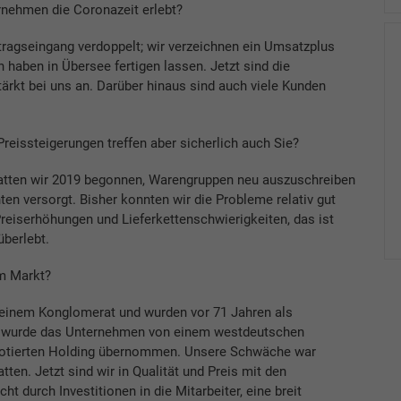
ernehmen die Coronazeit erlebt?
ftragseingang verdoppelt; wir verzeichnen ein Umsatzplus
haben in Übersee fertigen lassen. Jetzt sind die
stärkt bei uns an. Darüber hinaus sind auch viele Kunden
reissteigerungen treffen aber sicherlich auch Sie?
 hatten wir 2019 begonnen, Warengruppen neu auszuschreiben
ten versorgt. Bisher konnten wir die Probleme relativ gut
reiserhöhungen und Lieferkettenschwierigkeiten, das ist
überlebt.
m Markt?
einem Konglomerat und wurden vor 71 Jahren als
e wurde das Unternehmen von einem westdeutschen
notierten Holding übernommen. Unsere Schwäche war
en. Jetzt sind wir in Qualität und Preis mit den
t durch Investitionen in die Mitarbeiter, eine breit