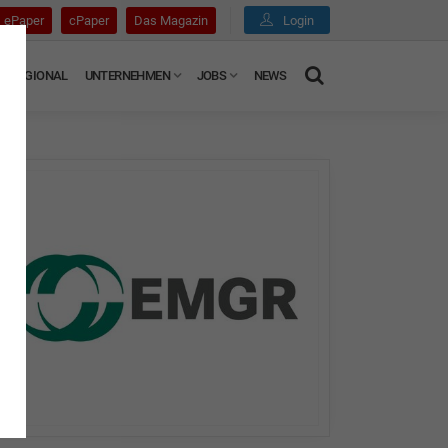
ePaper
cPaper
Das Magazin
Login
REGIONAL
UNTERNEHMEN
JOBS
NEWS