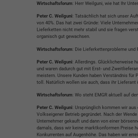
Wirtschaftsforum
: Herr Weilguni, wie hat Ihr Unt
Peter C. Weilguni
: Tatsächlich hat sich unser Au
von 40%. Das hat zwei Gründe: Viele Unternehmen 
Lieferketten nicht mehr stabil und sie fragen ver
organisch gut gewachsen.
Wirtschaftsforum
: Die Lieferkettenprobleme und P
Peter C. Weilguni
: Allerdings. Glücklicherweise
und waren dadurch gut mit Erst- und Zweitlieferan
meistern. Unsere Kunden haben Verständnis für P
toll. Natürlich wollen sie auch, dass ihr Lieferant 
Wirtschaftsforum
: Wo steht EMGR aktuell auf de
Peter C. Weilguni
: Ursprünglich kommen wir aus 
Volkseigener Betrieb gegründet. Nach der Wend
Unternehmer gekauft und dann von einer börsen
damals, dass wir keine marktkonformen Preise hatt
Konkurrenten auf Augenhöhe. Das haben wir erreich