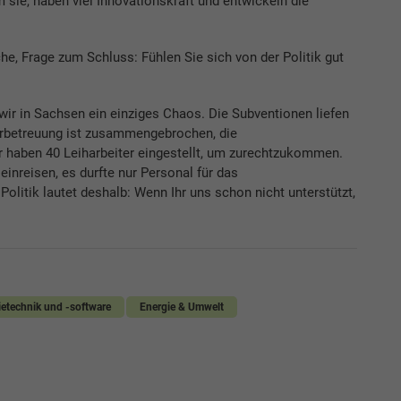
 sie, haben viel Innovationskraft und entwickeln die
iche, Frage zum Schluss: Fühlen Sie sich von der Politik gut
 wir in Sachsen ein einziges Chaos. Die Subventionen liefen
erbetreuung ist zusammengebrochen, die
r haben 40 Leiharbeiter eingestellt, um zurechtzukommen.
einreisen, es durfte nur Personal für das
itik lautet deshalb: Wenn Ihr uns schon nicht unterstützt,
ietechnik und -software
Energie & Umwelt