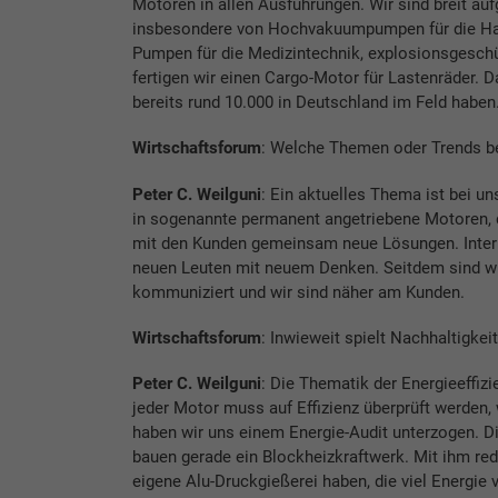
Motoren in allen Ausführungen. Wir sind breit aufg
insbesondere von Hochvakuumpumpen für die Halbl
Pumpen für die Medizintechnik, explosionsgeschüt
fertigen wir einen Cargo-Motor für Lastenräder. D
bereits rund 10.000 in Deutschland im Feld haben
Wirtschaftsforum
: Welche Themen oder Trends be
Peter C. Weilguni
: Ein aktuelles Thema ist bei un
in sogenannte permanent angetriebene Motoren, di
mit den Kunden gemeinsam neue Lösungen. Intern 
neuen Leuten mit neuem Denken. Seitdem sind wi
kommuniziert und wir sind näher am Kunden.
Wirtschaftsforum
: Inwieweit spielt Nachhaltigkeit
Peter C. Weilguni
: Die Thematik der Energieeffizi
jeder Motor muss auf Effizienz überprüft werden
haben wir uns einem Energie-Audit unterzogen. D
bauen gerade ein Blockheizkraftwerk. Mit ihm red
eigene Alu-Druckgießerei haben, die viel Energie 