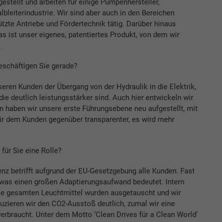
estellt und arbeiten für einige Pumpenhersteller,
eiterindustrie. Wir sind aber auch in den Bereichen
zte Antriebe und Fördertechnik tätig. Darüber hinaus
as ist unser eigenes, patentiertes Produkt, von dem wir
.
schäftigen Sie gerade?
seren Kunden der Übergang von der Hydraulik in die Elektrik,
e deutlich leistungsstärker sind. Auch hier entwickeln wir
haben wir unsere erste Führungsebene neu aufgestellt, mit
r dem Kunden gegenüber transparenter, es wird mehr
 für Sie eine Rolle?
enz betrifft aufgrund der EU-Gesetzgebung alle Kunden. Fast
, was einen großen Adaptierungsaufwand bedeutet. Intern
ie gesamten Leuchtmittel wurden ausgetauscht und wir
uzieren wir den CO2-Ausstoß deutlich, zumal wir eine
verbraucht. Unter dem Motto ‘Clean Drives für a Clean World’