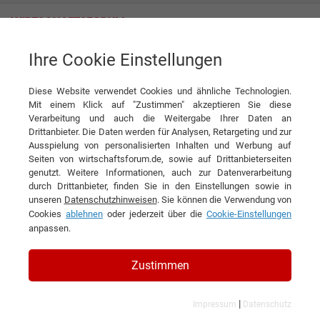
Ihre Cookie Einstellungen
Themenwelten
Industrielle Zulieferer
Branchenübergreifend
Diese Website verwendet Cookies und ähnliche Technologien.
Mit einem Klick auf "Zustimmen" akzeptieren Sie diese
Verarbeitung und auch die Weitergabe Ihrer Daten an
Drittanbieter. Die Daten werden für Analysen, Retargeting und zur
Ausspielung von personalisierten Inhalten und Werbung auf
BRANCHENÜBERGREIFEND
Seiten von wirtschaftsforum.de, sowie auf Drittanbieterseiten
genutzt. Weitere Informationen, auch zur Datenverarbeitung
durch Drittanbieter, finden Sie in den Einstellungen sowie in
1
2
»
unseren
Datenschutzhinweisen
. Sie können die Verwendung von
Cookies
ablehnen
oder jederzeit über die
Cookie-Einstellungen
Filtern nach Kategorie:
Filtern nach Land:
anpassen.
20 Ergebnisse gefunden
Zustimmen
Angezeigt werden die Ergebnisse: 1 bis 10
|
Impressum
Datenschutz