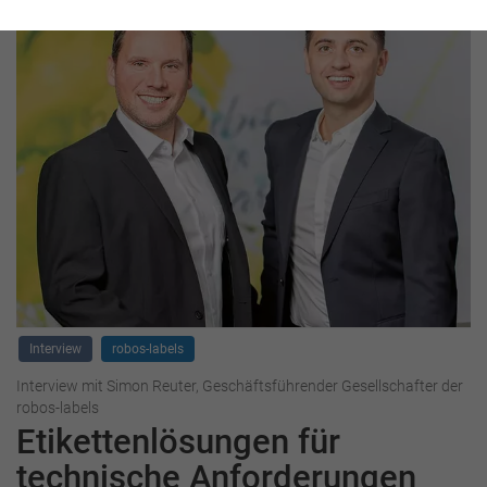
Interview
robos-labels
Interview mit Simon Reuter, Geschäftsführender Gesellschafter der
robos-labels
Etikettenlösungen für
technische Anforderungen