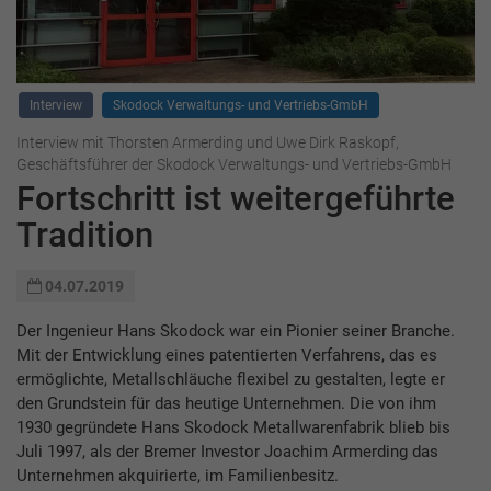
Interview
Skodock Verwaltungs- und Vertriebs-GmbH
Interview mit Thorsten Armerding und Uwe Dirk Raskopf,
Geschäftsführer der Skodock Verwaltungs- und Vertriebs-GmbH
Fortschritt ist weitergeführte
Tradition
04.07.2019
Der Ingenieur Hans Skodock war ein Pionier seiner Branche.
Mit der Entwicklung eines patentierten Verfahrens, das es
ermöglichte, Metallschläuche flexibel zu gestalten, legte er
den Grundstein für das heutige Unternehmen. Die von ihm
1930 gegründete Hans Skodock Metallwarenfabrik blieb bis
Juli 1997, als der Bremer Investor Joachim Armerding das
Unternehmen akquirierte, im Familienbesitz.