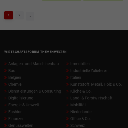
1
2
»
WIRTSCHAFTSFORUM THEMENWELTEN
Anlagen- und Maschinenbau
Immobilien
Bau
Industrielle Zulieferer
Belgien
Italien
Chemie
Kunststoff, Metall, Holz & Co.
Dienstleistungen & Consulting
Küche & Co.
Digitalisierung
Land- & Forstwirtschaft
Energie & Umwelt
Mobilität
Fashion
Niederlande
Finanzen
Office & Co.
Genusswelten
Schweiz