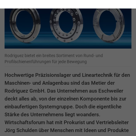
Rodriguez bietet ein breites Sortiment von Rund- und
Profilschienenführungen für jede Bewegung
Hochwertige Präzisionslager und Lineartechnik für den
Maschinen- und Anlagenbau sind das Metier der
Rodriguez GmbH. Das Unternehmen aus Eschweiler
deckt alles ab, von der einzelnen Komponente bis zur
einbaufertigen Systemgruppe. Doch die eigentliche
Stärke des Unternehmens liegt woanders.
Wirtschaftsforum hat mit Prokurist und Vertriebsleiter
Jörg Schulden über Menschen mit Ideen und Produkte