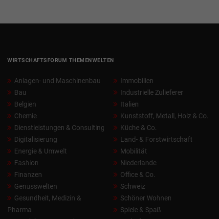
WIRTSCHAFTSFORUM THEMENWELTEN
Anlagen- und Maschinenbau
Immobilien
Bau
Industrielle Zulieferer
Belgien
Italien
Chemie
Kunststoff, Metall, Holz & Co.
Dienstleistungen & Consulting
Küche & Co.
Digitalisierung
Land- & Forstwirtschaft
Energie & Umwelt
Mobilität
Fashion
Niederlande
Finanzen
Office & Co.
Genusswelten
Schweiz
Gesundheit, Medizin &
Schöner Wohnen
Pharma
Spiele & Spaß