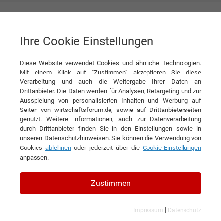
Ihre Cookie Einstellungen
Rodriguez GmbH
Menschen mit Ideen und Produkte mit Mehrwert
Diese Website verwendet Cookies und ähnliche Technologien.
Interview
Rodriguez GmbH
Mit einem Klick auf "Zustimmen" akzeptieren Sie diese
Verarbeitung und auch die Weitergabe Ihrer Daten an
DIESEN ARTIKEL EMPFEHLEN
Drittanbieter. Die Daten werden für Analysen, Retargeting und zur
Ausspielung von personalisierten Inhalten und Werbung auf
Seiten von wirtschaftsforum.de, sowie auf Drittanbieterseiten
Menschen mit Ideen und Produkte
genutzt. Weitere Informationen, auch zur Datenverarbeitung
durch Drittanbieter, finden Sie in den Einstellungen sowie in
mit Mehrwert
unseren
Datenschutzhinweisen
. Sie können die Verwendung von
Cookies
ablehnen
oder jederzeit über die
Cookie-Einstellungen
Interview mit Jörg Schulden, Prokurist und
anpassen.
Vertriebsleiter der Rodriguez GmbH
Zustimmen
|
Impressum
Datenschutz