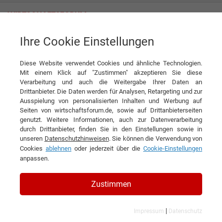
Ihre Cookie Einstellungen
Prutscher Holzbau GmbH
Mit Holz hoch hinaus
Diese Website verwendet Cookies und ähnliche Technologien.
Interview
Prutscher Holzbau GmbH
Mit einem Klick auf "Zustimmen" akzeptieren Sie diese
Verarbeitung und auch die Weitergabe Ihrer Daten an
DIESEN ARTIKEL EMPFEHLEN
Drittanbieter. Die Daten werden für Analysen, Retargeting und zur
Ausspielung von personalisierten Inhalten und Werbung auf
Seiten von wirtschaftsforum.de, sowie auf Drittanbieterseiten
Mit Holz hoch hinaus
genutzt. Weitere Informationen, auch zur Datenverarbeitung
durch Drittanbieter, finden Sie in den Einstellungen sowie in
unseren
Datenschutzhinweisen
. Sie können die Verwendung von
Interview mit Maximilian Prutscher,
Cookies
ablehnen
oder jederzeit über die
Cookie-Einstellungen
Geschäftsführer der Prutscher Holzbau
anpassen.
GmbH
Zustimmen
|
Impressum
Datenschutz