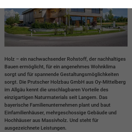
Holz – ein nachwachsender Rohstoff, der nachhaltiges
Bauen ermöglicht, für ein angenehmes Wohnklima
sorgt und für spannende Gestaltungsmöglichkeiten
sorgt. Die Prutscher Holzbau GmbH aus Oy-Mittelberg
im Allgäu kennt die unschlagbaren Vorteile des
einzigartigen Naturmaterials seit Langem. Das
bayerische Familienunternehmen plant und baut
Einfamilienhäuser, mehrgeschossige Gebäude und
Hochhäuser aus Massivholz. Und steht für
ausgezeichnete Leistungen.