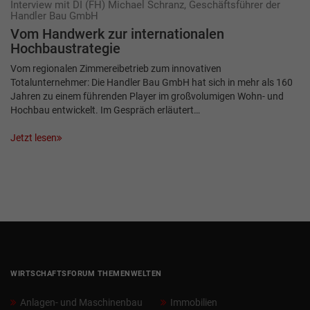
Interview mit DI (FH) Michael Schranz, Geschäftsführer der
Handler Bau GmbH
Vom Handwerk zur inter­nationalen
Hochbaustrategie
Vom regionalen Zimmereibetrieb zum innovativen
Totalunternehmer: Die Handler Bau GmbH hat sich in mehr als 160
Jahren zu einem führenden Player im großvolumigen Wohn- und
Hochbau entwickelt. Im Gespräch erläutert…
Jetzt lesen
WIRTSCHAFTSFORUM THEMENWELTEN
Anlagen- und Maschinenbau
Immobilien