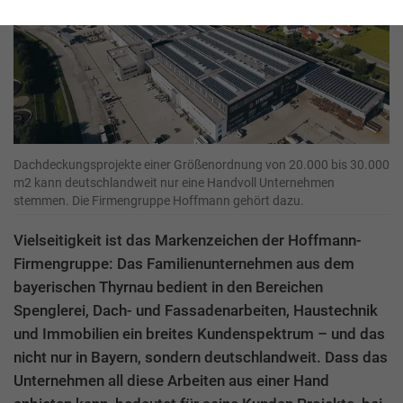
Dachdeckungsprojekte einer Größenordnung von 20.000 bis 30.000
m2 kann deutschlandweit nur eine Handvoll Unternehmen
stemmen. Die Firmengruppe Hoffmann gehört dazu.
Vielseitigkeit ist das Markenzeichen der Hoffmann-
Firmengruppe: Das Familienunternehmen aus dem
bayerischen Thyrnau bedient in den Bereichen
Spenglerei, Dach- und Fassadenarbeiten, Haustechnik
und Immobilien ein breites Kundenspektrum – und das
nicht nur in Bayern, sondern deutschlandweit. Dass das
Unternehmen all diese Arbeiten aus einer Hand