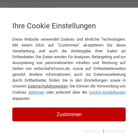
Ihre Cookie Einstellungen
Hoffmann GmbH
Vielseitige Spezialisten im Handwerk
Diese Website verwendet Cookies und ähnliche Technologien.
Interview
Hoffmann GmbH
Mit einem Klick auf "Zustimmen" akzeptieren Sie diese
Verarbeitung und auch die Weitergabe Ihrer Daten an
DIESEN ARTIKEL EMPFEHLEN
Drittanbieter. Die Daten werden für Analysen, Retargeting und zur
Ausspielung von personalisierten Inhalten und Werbung auf
Seiten von wirtschaftsforum.de, sowie auf Drittanbieterseiten
Vielseitige Spezialisten im
genutzt. Weitere Informationen, auch zur Datenverarbeitung
durch Drittanbieter, finden Sie in den Einstellungen sowie in
Handwerk
unseren
Datenschutzhinweisen
. Sie können die Verwendung von
Cookies
ablehnen
oder jederzeit über die
Cookie-Einstellungen
Interview mit Manuel Hoffmann
anpassen.
Geschäftsführer der Hoffmann GmbH
Zustimmen
|
Impressum
Datenschutz