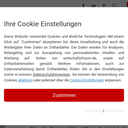
INTERVIEWS
THEMENWELTEN
Ihre Cookie Einstellungen
Diese Website verwendet Cookies und ähnliche Technologien. Mit einem
Klick auf "Zustimmen" akzeptieren Sie diese Verarbeitung und auch die
Weitergabe Ihrer Daten an Drittanbieter. Die Daten werden für Analysen,
Retargeting und zur Ausspielung von personalisierten Inhalten und
EPAPER STARKER MITTELSTAND
Werbung auf Seiten von wirtschaftsforum.de, sowie auf
Drittanbieterseiten genutzt. Weitere Informationen, auch zur
Datenverarbeitung durch Drittanbieter, finden Sie in den Einstellungen
sowie in unseren
Datenschutzhinweisen
. Sie können die Verwendung von
gevekom GmbH
Cookies
ablehnen
oder jederzeit über die
Cookie-Einstellungen
anpassen.
Enghouse AG
BISS Gesellschaft für Büroinformat
Zustimmen
R.Brand Group GmbH
|
Kaffee Partner GmbH
Impressum
Datenschutz
LSA GmbH Leischnig Schaltschrankb