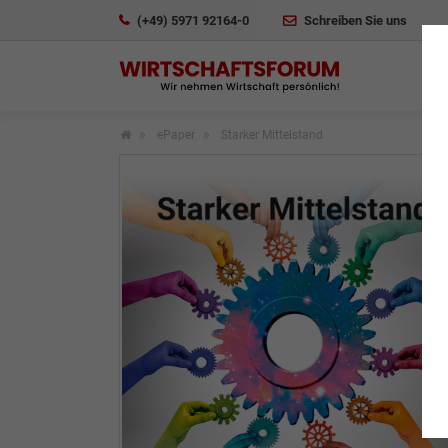
(+49) 5971 92164-0
Schreiben Sie uns
ePaper
Starker Mittelstand