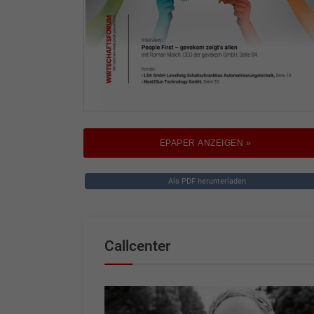
EPAPER ANZEIGEN »
Als PDF herunterladen
Callcenter