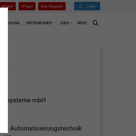
ePaper
cPaper
Das Magazin
Login
REGIONAL
UNTERNEHMEN
JOBS
NEWS
ionssysteme mbH
au Automatisierungstechnik