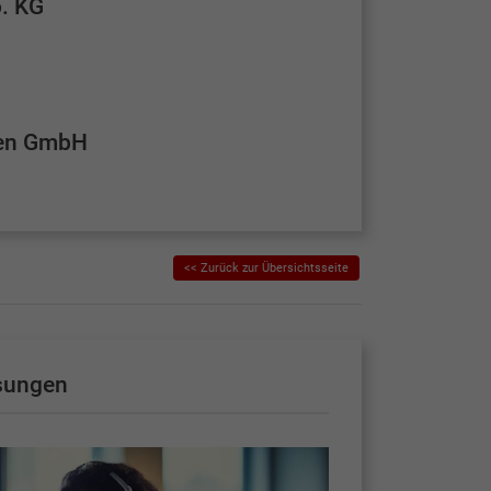
o. KG
kten GmbH
<< Zurück zur Übersichtsseite
sungen