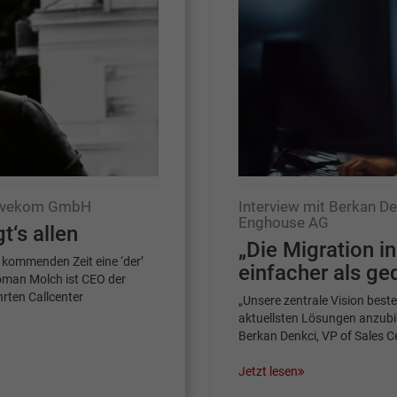
gevekom GmbH
Interview mit Berkan De
Enghouse AG
t‘s allen
„Die Migration in
 kommenden Zeit eine ‘der’
einfacher als ge
man Molch ist CEO der
rten Callcenter
„Unsere zentrale Vision best
aktuellsten Lösungen anzubi
Berkan Denkci, VP of Sales C
Jetzt lesen