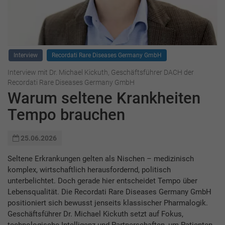
Interview
Recordati Rare Diseases Germany GmbH
Interview mit Dr. Michael Kickuth, Geschäftsführer DACH der
Recordati Rare Diseases Germany GmbH
Warum seltene Krankheiten
Tempo brauchen
25.06.2026
Seltene Erkrankungen gelten als Nischen – medizinisch
komplex, wirtschaftlich herausfordernd, politisch
unterbelichtet. Doch gerade hier entscheidet Tempo über
Lebensqualität. Die Recordati Rare Diseases Germany GmbH
positioniert sich bewusst jenseits klassischer Pharmalogik.
Geschäftsführer Dr. Michael Kickuth setzt auf Fokus,
technologische Intelligenz und Partnerschaften, um Patienten