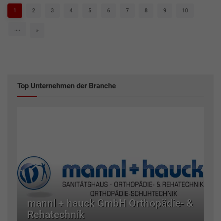
1
2
3
4
5
6
7
8
9
10
....
»
Top Unternehmen der Branche
mannl + hauck GmbH Orthopädie- &
Rehatechnik