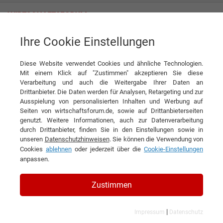
Ihre Cookie Einstellungen
Gesundheit, Medizin & Pharma
Gesundheit, Medizin & Pharma
Diese Website verwendet Cookies und ähnliche Technologien.
Mit einem Klick auf "Zustimmen" akzeptieren Sie diese
Verarbeitung und auch die Weitergabe Ihrer Daten an
Wirtschaftsforum Branchen
Drittanbieter. Die Daten werden für Analysen, Retargeting und zur
Ausspielung von personalisierten Inhalten und Werbung auf
Seiten von wirtschaftsforum.de, sowie auf Drittanbieterseiten
genutzt. Weitere Informationen, auch zur Datenverarbeitung
Die
Gesundheitswirtschaft
gehört mit insgesamt 4,4
durch Drittanbieter, finden Sie in den Einstellungen sowie in
Millionen Beschäftigten und jährlichen Exporten von
unseren
Datenschutzhinweisen
. Sie können die Verwendung von
zuletzt etwa 89 Milliarden EUR zu einem der
Cookies
ablehnen
oder jederzeit über die
Cookie-Einstellungen
wichtigsten Teilbereiche der Wirtschaft in
anpassen.
Deutschland. Unter den Sammelbegriff
Gesundheitswirtschaft fallen alle Wirtschaftszweige,
Zustimmen
die in einem Bezug zur Gesundheit sehen. Dabei
reicht das Spektrum von der ambulanten
Akutversorgung über Pharmaindustrie und
|
Impressum
Datenschutz
Medizintechnik bis hin zum Wellnessbereich oder