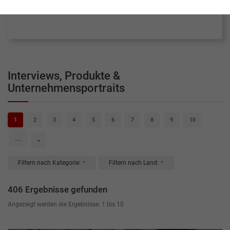
dem Gesundheitstourismus.
Interviews, Produkte &
Unternehmensportraits
1
2
3
4
5
6
7
8
9
10
....
»
Filtern nach Kategorie:
Filtern nach Land:
406 Ergebnisse gefunden
Angezeigt werden die Ergebnisse: 1 bis 10