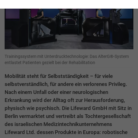
Trainingssystem mit Unterdrucktechnologie: Das AlterG®-System
entlastet Patienten gezielt bei der Rehabilitation
Mobilität steht für Selbstständigkeit – für viele
selbstverständlich, für andere ein verlorenes Privileg.
Nach einem Unfall oder einer neurologischen
Erkrankung wird der Alltag oft zur Herausforderung,
physisch wie psychisch. Die Lifeward GmbH mit Sitz in
Berlin vermarktet und vertreibt als Tochtergesellschaft
des israelischen Medizintechnikunternehmens
Lifeward Ltd. dessen Produkte in Europa: robotische