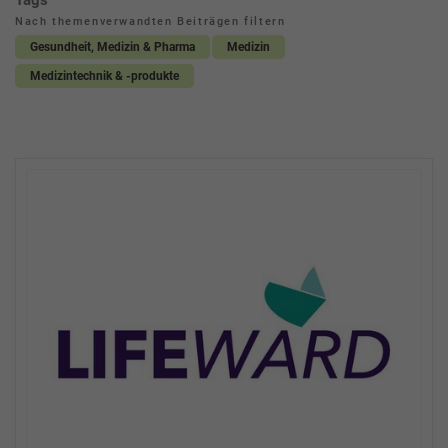
Tags
Nach themenverwandten Beiträgen filtern
Gesundheit, Medizin & Pharma
Medizin
Medizintechnik & -produkte