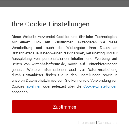
Ihre Cookie Einstellungen
Technologie, die Lebensqualität verbessert
Diese Website verwendet Cookies und ähnliche Technologien.
Interview
Lifeward GmbH
Mit einem Klick auf "Zustimmen" akzeptieren Sie diese
Verarbeitung und auch die Weitergabe Ihrer Daten an
DIESEN ARTIKEL EMPFEHLEN
Drittanbieter. Die Daten werden für Analysen, Retargeting und zur
Ausspielung von personalisierten Inhalten und Werbung auf
Seiten von wirtschaftsforum.de, sowie auf Drittanbieterseiten
Technologie, die Lebensqualität
genutzt. Weitere Informationen, auch zur Datenverarbeitung
durch Drittanbieter, finden Sie in den Einstellungen sowie in
verbessert
unseren
Datenschutzhinweisen
. Sie können die Verwendung von
Cookies
ablehnen
oder jederzeit über die
Cookie-Einstellungen
Interview mit Larry Jasinski,
anpassen.
Geschäftsführer der Lifeward GmbH
Zustimmen
|
Impressum
Datenschutz