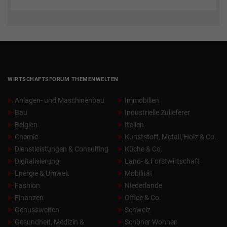
WIRTSCHAFTSFORUM THEMENWELTEN
Anlagen- und Maschinenbau
Immobilien
Bau
Industrielle Zulieferer
Belgien
Italien
Chemie
Kunststoff, Metall, Holz & Co.
Dienstleistungen & Consulting
Küche & Co.
Digitalisierung
Land- & Forstwirtschaft
Energie & Umwelt
Mobilität
Fashion
Niederlande
Finanzen
Office & Co.
Genusswelten
Schweiz
Gesundheit, Medizin &
Schöner Wohnen