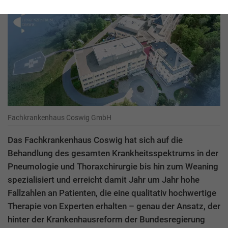
Fachkrankenhaus Coswig GmbH
Das Fachkrankenhaus Coswig hat sich auf die
Behandlung des gesamten Krankheitsspektrums in der
Pneumologie und Thoraxchirurgie bis hin zum Weaning
spezialisiert und erreicht damit Jahr um Jahr hohe
Fallzahlen an Patienten, die eine qualitativ hochwertige
Therapie von Experten erhalten – genau der Ansatz, der
hinter der Krankenhausreform der Bundesregierung