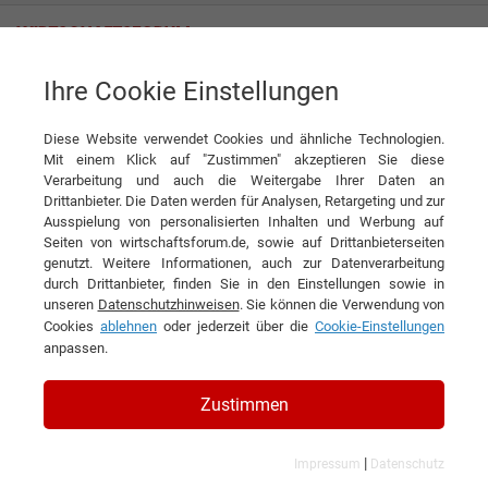
Ihre Cookie Einstellungen
Fachkrankenhaus Coswig GmbH
Next Level cAIRe, damit alle Patienten durchatmen können
Diese Website verwendet Cookies und ähnliche Technologien.
Interview
Mit einem Klick auf "Zustimmen" akzeptieren Sie diese
Fachkrankenhaus Coswig GmbH
Verarbeitung und auch die Weitergabe Ihrer Daten an
Drittanbieter. Die Daten werden für Analysen, Retargeting und zur
DIESEN ARTIKEL EMPFEHLEN
Ausspielung von personalisierten Inhalten und Werbung auf
Seiten von wirtschaftsforum.de, sowie auf Drittanbieterseiten
genutzt. Weitere Informationen, auch zur Datenverarbeitung
Next Level cAIRe, damit alle
durch Drittanbieter, finden Sie in den Einstellungen sowie in
unseren
Datenschutzhinweisen
. Sie können die Verwendung von
Patienten durchatmen können
Cookies
ablehnen
oder jederzeit über die
Cookie-Einstellungen
anpassen.
Interview mit Torsten Bochannek,
Geschäftsführer der Fachkrankenhaus
Zustimmen
Coswig GmbH
|
Impressum
Datenschutz