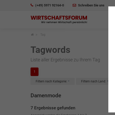
(+49) 5971 92164-0
Schreiben Sie uns
Tag
Tagwords
Liste aller Ergebnisse zu Ihrem Tag
1
Filtern nach Kategorie:
Filtern nach Land:
Damenmode
7 Ergebnisse gefunden