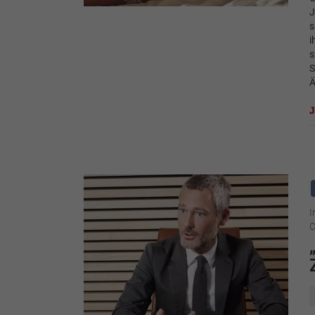
J
s
i
s
S
Ä
I
C