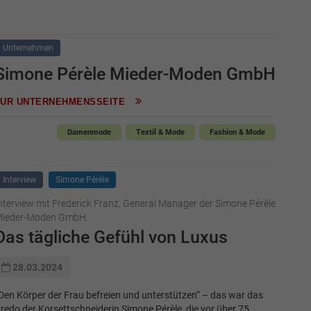
Unternehmen
Simone Pérèle Mieder-Moden GmbH
ZUR UNTERNEHMENSSEITE
Damenmode
Textil & Mode
Fashion & Mode
Interview
Simone Pérèle
nterview mit Frederick Franz, General Manager der Simone Pérèle
ieder-Moden GmbH
Das tägliche Gefühl von Luxus
28.03.2024
Den Körper der Frau befreien und unterstützen“ – das war das
redo der Korsettschneiderin Simone Pérèle, die vor über 75