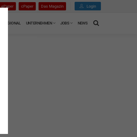
ePaper
cPaper
Das Magazin
Login
REGIONAL
UNTERNEHMEN
JOBS
NEWS