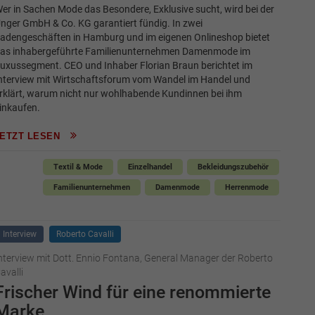
er in Sachen Mode das Besondere, Exklusive sucht, wird bei der
nger GmbH & Co. KG garantiert fündig. In zwei
adengeschäften in Hamburg und im eigenen Onlineshop bietet
as inhabergeführte Familienunternehmen Damenmode im
uxussegment. CEO und Inhaber Florian Braun berichtet im
nterview mit Wirtschaftsforum vom Wandel im Handel und
rklärt, warum nicht nur wohlhabende Kundinnen bei ihm
inkaufen.
JETZT LESEN
Textil & Mode
Einzelhandel
Bekleidungszubehör
Familienunternehmen
Damenmode
Herrenmode
Interview
Roberto Cavalli
nterview mit Dott. Ennio Fontana, General Manager der Roberto
avalli
Frischer Wind für eine renommierte
Marke