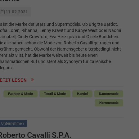
11.02.2021
s ist die Marke der Stars und Supermodels. Ob Brigitte Bardot,
ofia Loren, Rihanna, Lenny Kravitz und Kanye West oder Naomi
ampbell, Cindy Crawford, Eva Herzigova und Gisele Bündchen:
ie alle haben schon die Mode von Roberto Cavalli getragen und
erühmt gemacht. Obwohl der Namensgeber altersbedingt nicht
ehr aktiv ist, hat die Marke weltweit bis heute einen
harismatischen Ruf und steht als Synonym für italienische
leganz.
JETZT LESEN
Fashion & Mode
Textil & Mode
Handel
Damenmode
Herrenmode
Unternehmen
Roberto Cavalli S.P.A.