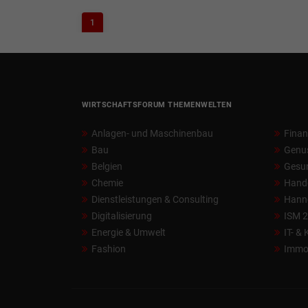
1
WIRTSCHAFTSFORUM THEMENWELTEN
Anlagen- und Maschinenbau
Fina
Bau
Genu
Belgien
Gesun
Chemie
Hand
Dienstleistungen & Consulting
Hann
Digitalisierung
ISM 
Energie & Umwelt
IT- &
Fashion
Immob