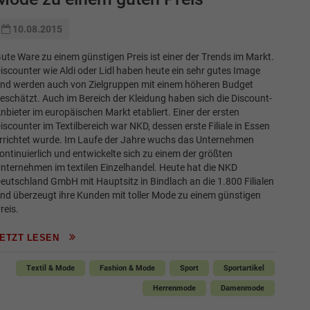
10.08.2015
ute Ware zu einem günstigen Preis ist einer der Trends im Markt.
iscounter wie Aldi oder Lidl haben heute ein sehr gutes Image
nd werden auch von Zielgruppen mit einem höheren Budget
eschätzt. Auch im Bereich der Kleidung haben sich die Discount-
nbieter im europäischen Markt etabliert. Einer der ersten
iscounter im Textilbereich war NKD, dessen erste Filiale in Essen
rrichtet wurde. Im Laufe der Jahre wuchs das Unternehmen
ontinuierlich und entwickelte sich zu einem der größten
nternehmen im textilen Einzelhandel. Heute hat die NKD
eutschland GmbH mit Hauptsitz in Bindlach an die 1.800 Filialen
nd überzeugt ihre Kunden mit toller Mode zu einem günstigen
reis.
JETZT LESEN
Textil & Mode
Fashion & Mode
Sport
Sportartikel
Herrenmode
Damenmode