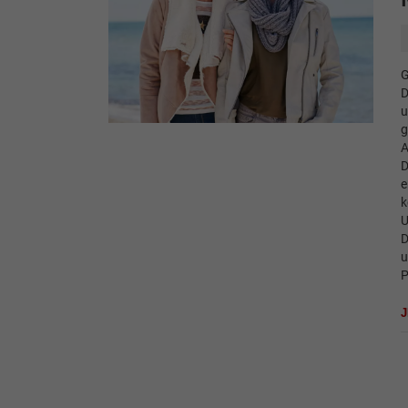
G
D
u
g
A
D
e
k
U
D
u
P