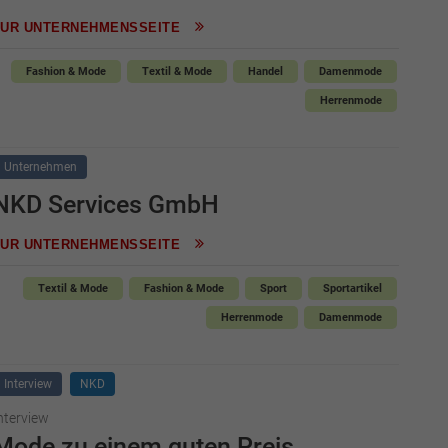
ZUR UNTERNEHMENSSEITE
Fashion & Mode
Textil & Mode
Handel
Damenmode
Herrenmode
Unternehmen
NKD Services GmbH
ZUR UNTERNEHMENSSEITE
Textil & Mode
Fashion & Mode
Sport
Sportartikel
Herrenmode
Damenmode
Interview
NKD
nterview
Mode zu einem guten Preis