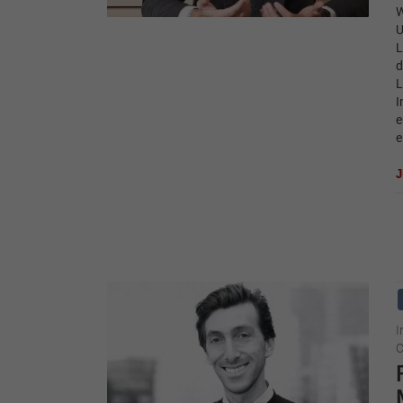
W
U
L
d
L
I
e
e
I
C