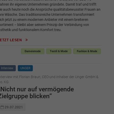
ahren ihr eigenes Unternehmen gründete. Damit traf und trifft
ie auch heute noch die Ansprüche qualitätsbewusster Frauen an
hre Wäsche. Das traditionsreiche Unternehmen transformiert
ich jetzt zu einem modernen Anbieter mit einem breiteren
ortiment – bleibt aber seinem Prinzip der Verbindung von
sthetik und funktionalem Komfort treu.
JETZT LESEN
Damenmode
Textil & Mode
Fashion & Mode
Interview
UNGER
nterview mit Florian Braun, CEO und Inhaber der Unger GmbH &
o. KG
„Nicht nur auf vermögende
Zielgruppe blicken“
29.07.2021