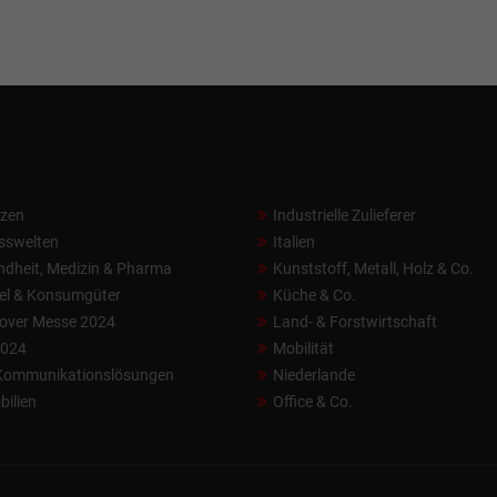
nzen
Industrielle Zulieferer
sswelten
Italien
dheit, Medizin & Pharma
Kunststoff, Metall, Holz & Co.
el & Konsumgüter
Küche & Co.
over Messe 2024
Land- & Forstwirtschaft
2024
Mobilität
 Kommunikationslösungen
Niederlande
ilien
Office & Co.