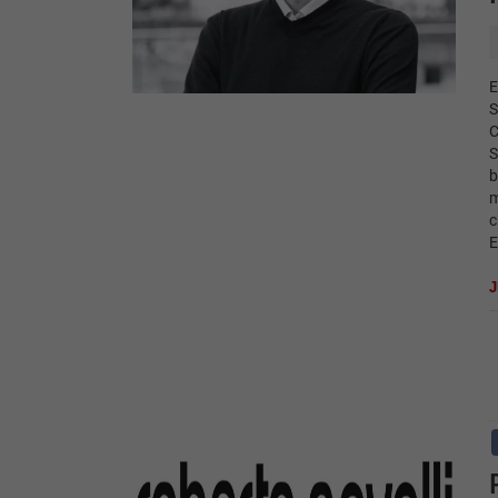
E
S
C
S
b
m
c
E