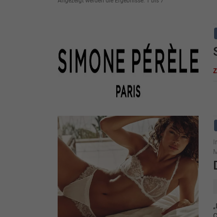
Angezeigt werden die Ergebnisse: 1 bis 7
I
M
„
C