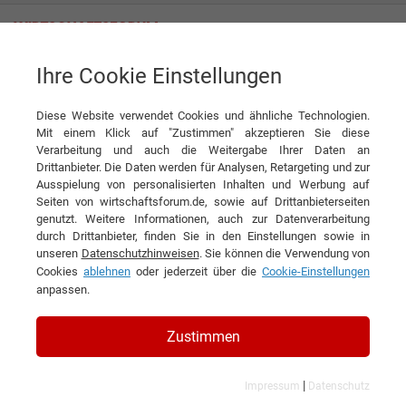
Ihre Cookie Einstellungen
toolcraft AG
Diese Website verwendet Cookies und ähnliche Technologien.
Interview
toolcraft AG
Mit einem Klick auf "Zustimmen" akzeptieren Sie diese
Verarbeitung und auch die Weitergabe Ihrer Daten an
DIESEN ARTIKEL EMPFEHLEN
Drittanbieter. Die Daten werden für Analysen, Retargeting und zur
Ausspielung von personalisierten Inhalten und Werbung auf
Seiten von wirtschaftsforum.de, sowie auf Drittanbieterseiten
„Nachhaltig investieren,
genutzt. Weitere Informationen, auch zur Datenverarbeitung
durch Drittanbieter, finden Sie in den Einstellungen sowie in
nachhaltig verhalten“
unseren
Datenschutzhinweisen
. Sie können die Verwendung von
Cookies
ablehnen
oder jederzeit über die
Cookie-Einstellungen
Interview mit Christoph Hauck, Vorstand
anpassen.
Technologie und Vertrieb der toolcraft AG
Zustimmen
|
Impressum
Datenschutz