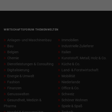
WIRTSCHAFTSFORUM THEMENWELTEN
Anlagen- und Maschinenbau
Immobilien
Bau
Industrielle Zulieferer
Belgien
Italien
Chemie
Kunststoff, Metall, Holz & Co.
Dienstleistungen & Consulting
Küche & Co.
Digitalisierung
Land- & Forstwirtschaft
Energie & Umwelt
Mobilität
Fashion
Niederlande
Finanzen
Office & Co.
Genusswelten
Schweiz
Gesundheit, Medizin &
Schöner Wohnen
Pharma
Spiele & Spaß
Handel & Konsumgüter
Technik