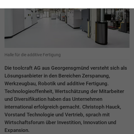
Halle für die additive Fertigung
Die toolcraft AG aus Georgensgmünd versteht sich als
Lösungsanbieter in den Bereichen Zerspanung,
Werkzeugbau, Robotik und additive Fertigung.
Technologieoffenheit, Wertschätzung der Mitarbeiter
und Diversifikation haben das Unternehmen
international erfolgreich gemacht. Christoph Hauck,
Vorstand Technologie und Vertrieb, sprach mit
Wirtschaftsforum über Investition, Innovation und
Expansion.