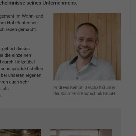
geheimnisse seines Unternehmens.
agement im Wohn- und
hm HolzBautechnik
ich reden gemacht.
t gehört dieses
ei die einzelnen
nd durch Holzdübel
ischenprodukt stellen
r bei unseren eigenen
ahren auch sehr
Andreas Kempf, Geschäftsführer
s als
der Sohm HolzBautechnik GmbH
.