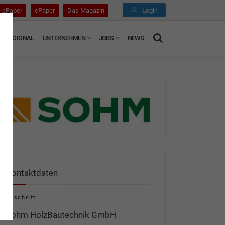
ePaper
cPaper
Das Magazin
Login
REGIONAL
UNTERNEHMEN
JOBS
NEWS
Kontaktdaten
Anschrift:
Sohm HolzBautechnik GmbH