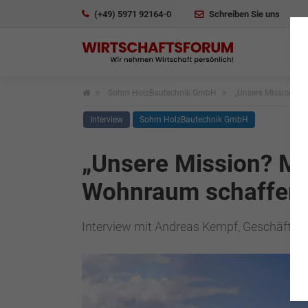
(+49) 5971 92164-0
Schreiben Sie uns
Sohm HolzBautechnik GmbH
„Unsere Mission? M
Interview
Sohm HolzBautechnik GmbH
„Unsere Mission? Mi
Wohnraum schaffen!
Interview mit Andreas Kempf, Geschäfts