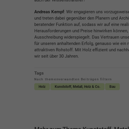
Andreas Kempf
: Wir engagieren uns vorzugsweise
und treten dabei gegenüber den Planern und Arch
beratender Funktion auf, sodass wir auf eine rea
Herausforderungen und Preise hinwirken können, 
Ausschreibung widerspiegelt. Das Vertrauen unser
für unseren anhaltenden Erfolg, genauso wie e
attraktiven Rohstoff. Mit Holz effizient und nac
wir seit über 30 Jahren.
Tags
Nach themenverwandten Beiträgen filtern
Holz
Kunststoff, Metall, Holz & Co.
Bau