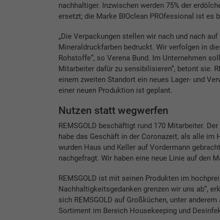
nachhaltiger. Inzwischen werden 75% der erdöl
ersetzt; die Marke BIOclean PROfessional ist es be
„Die Verpackungen stellen wir nach und nach auf
Mineraldruckfarben bedruckt. Wir verfolgen in di
Rohstoffe“, so Verena Bund. Im Unternehmen soll 
Mitarbeiter dafür zu sensibilisieren“, betont sie
einem zweiten Standort ein neues Lager- und Ver
einer neuen Produktion ist geplant.
Nutzen statt wegwerfen
REMSGOLD beschäftigt rund 170 Mitarbeiter. Der
habe das Geschäft in der Coronazeit, als alle im 
wurden Haus und Keller auf Vordermann gebracht. 
nachgefragt. Wir haben eine neue Linie auf den M
REMSGOLD ist mit seinen Produkten im hochprei
Nachhaltigkeitsgedanken grenzen wir uns ab“, erkl
sich REMSGOLD auf Großküchen, unter anderem auf
Sortiment im Bereich Housekeeping und Desinfek