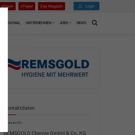
ePaper
cPaper
Das Magazin
Login
REGIONAL
UNTERNEHMEN
JOBS
NEWS
Kontaktdaten
Anschrift:
REMSGOLD Chemie GmbH & Co. KG