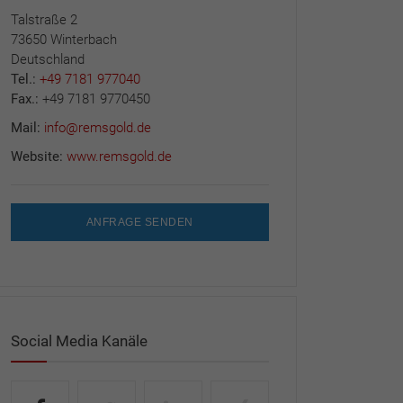
Talstraße 2
73650 Winterbach
Deutschland
Tel.:
+49 7181 977040
Fax.:
+49 7181 9770450
Mail:
info@remsgold.de
Website:
www.remsgold.de
ANFRAGE SENDEN
 100% ökologisch: die Marke BIOclean PROfessional
Social Media Kanäle