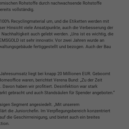
chemischen Rohstoffe durch nachwachsende Rohstoffe
reits vollständig.
 100% Recyclingmaterial um, und die Etiketten werden mit
eser Hinsicht viele Ansatzpunkte, auch die Verbesserung der
Nachhaltigkeit auch gelebt werden. „Uns ist es wichtig, die
. REMSGOLD ist sehr innovativ. Vor zwei Jahren wurde an
waltungsgebäude fertiggestellt und bezogen. Auch der Bau
 Jahresumsatz liegt bei knapp 20 Millionen EUR. Geboomt
Homeoffice waren, berichtet Verena Bund: „Zu der Zeit
Davon haben wir profitiert. Desinfektion war stark
arkt gebracht und auch Standsäulen für Spender angeboten.“
sigen Segment angesiedelt. „Mit unserem
ärt die Juniorchefin. Im Verpflegungsbereich konzentriert
 die Geschirrreinigung, und bietet auch ein breites
tion.