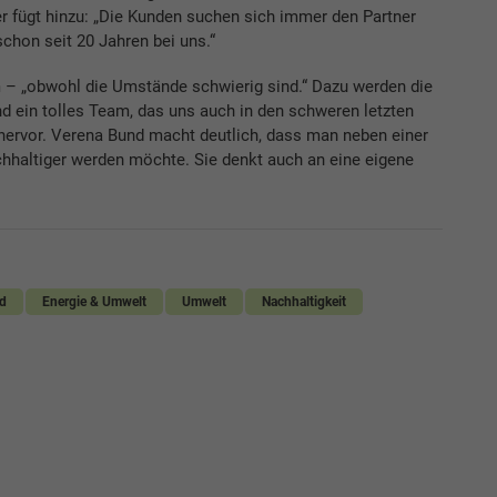
er fügt hinzu: „Die Kunden suchen sich immer den Partner
schon seit 20 Jahren bei uns.“
 – „obwohl die Umstände schwierig sind.“ Dazu werden die
ind ein tolles Team, das uns auch in den schweren letzten
r hervor. Verena Bund macht deutlich, dass man neben einer
hhaltiger werden möchte. Sie denkt auch an eine eigene
d
Energie & Umwelt
Umwelt
Nachhaltigkeit