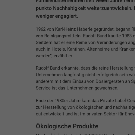
Familienunternehmen seit vielen Jahren ehr
punkto Nachhaltigkeit weiterzuentwickeln. D
weniger engagiert.
1962 von Karl-Heinz Häberle gegründet, begann
von Reinigungsmitteln. Rudolf Bund kaufte 1983
Seitdem hat er eine Reihe von Veränderungen ang
auch in Hotels, Kantinen, Altenheime und Kranke
werden“, erzählt er.
Rudolf Bund erkannte, dass die reine Herstellung 
Unternehmen langfristig nicht erfolgreich sein w
anderem mit dem Einbau von Dosiergeräten an S
Service ist das Unternehmen gewachsen.
Ende der 1980er-Jahre kam das Private Label-Ges
zur Herstellung von ökologischen und nachhaltige
gut entwickelt und ist im privaten Sektor für Endv
Ökologische Produkte