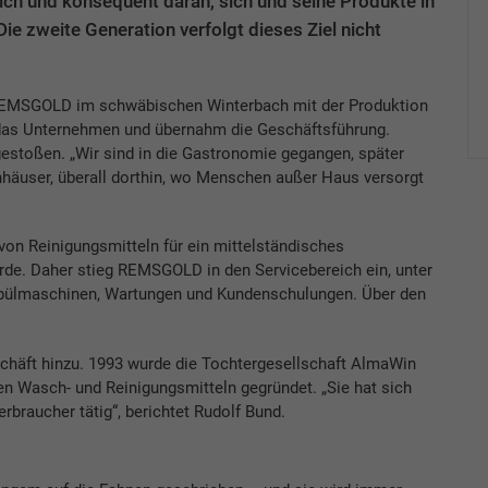
lich und konsequent daran, sich und seine Produkte in
ie zweite Generation verfolgt dieses Ziel nicht
 REMSGOLD im schwäbischen Winterbach mit der Produktion
 das Unternehmen und übernahm die Geschäftsführung.
estoßen. „Wir sind in die Gastronomie gegangen, später
nhäuser, überall dorthin, wo Menschen außer Haus versorgt
von Reinigungsmitteln für ein mittelständisches
ürde. Daher stieg REMSGOLD in den Servicebereich ein, unter
pülmaschinen, Wartungen und Kundenschulungen. Über den
chäft hinzu. 1993 wurde die Tochtergesellschaft AlmaWin
n Wasch- und Reinigungsmitteln gegründet. „Sie hat sich
erbraucher tätig“, berichtet Rudolf Bund.