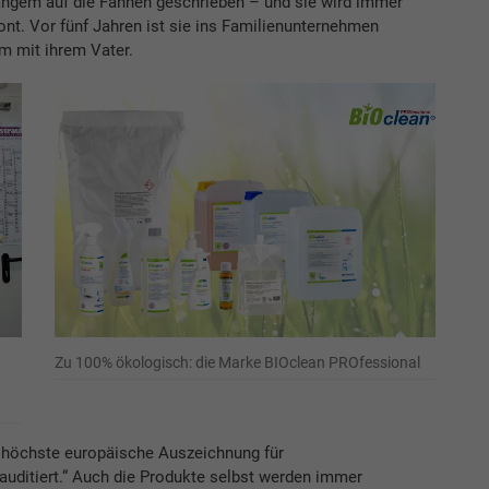
ngem auf die Fahnen geschrieben – und sie wird immer
ont. Vor fünf Jahren ist sie ins Familienunternehmen
m mit ihrem Vater.
Zu 100% ökologisch: die Marke BIOclean PROfessional
die höchste europäische Auszeichnung für
uditiert.“ Auch die Produkte selbst werden immer