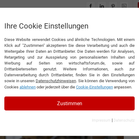
INTERVIEWS
THEMENWELTEN
Ihre Cookie Einstellungen
Diese Website verwendet Cookies und ähnliche Technologien. Mit einem
lles nachhaltig: Reinigung im Sinne der Umwelt
Klick auf "Zustimmen" akzeptieren Sie diese Verarbeitung und auch die
Weitergabe Ihrer Daten an Drittanbieter. Die Daten werden für Analysen,
Retargeting und zur Ausspielung von personalisierten Inhalten und
Werbung auf Seiten von wirtschaftsforum.de, sowie auf
Drittanbieterseiten genutzt. Weitere Informationen, auch zur
hhaltig: Reinigung im
Datenverarbeitung durch Drittanbieter, finden Sie in den Einstellungen
sowie in unseren
Datenschutzhinweisen
. Sie können die Verwendung von
Cookies
ablehnen
oder jederzeit über die
Cookie-Einstellungen
anpassen.
Geschäftsführer der REMSGOLD Chemie GmbH & Co.
Zustimmen
|
Impressum
Datenschutz