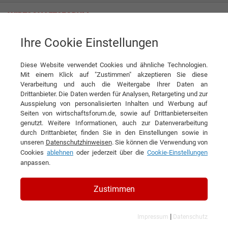
Ihre Cookie Einstellungen
Norbert Schmees Ladenbau GmbH
Klein, fein und robotergestützt
Diese Website verwendet Cookies und ähnliche Technologien.
Interview
Norbert Schmees Ladenbau GmbH
Mit einem Klick auf "Zustimmen" akzeptieren Sie diese
▶
Verarbeitung und auch die Weitergabe Ihrer Daten an
0:00
6:05
Drittanbieter. Die Daten werden für Analysen, Retargeting und zur
Ausspielung von personalisierten Inhalten und Werbung auf
DIESEN ARTIKEL EMPFEHLEN
Seiten von wirtschaftsforum.de, sowie auf Drittanbieterseiten
genutzt. Weitere Informationen, auch zur Datenverarbeitung
durch Drittanbieter, finden Sie in den Einstellungen sowie in
Klein, fein und robotergestützt
unseren
Datenschutzhinweisen
. Sie können die Verwendung von
Cookies
ablehnen
oder jederzeit über die
Cookie-Einstellungen
anpassen.
Interview mit Norbert Schmees,
Geschäftsführer der Norbert Schmees
Zustimmen
Ladenbau GmbH
|
Impressum
Datenschutz