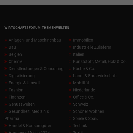
WIRTSCHAFTSFORUM THEMENWELTEN
Anlagen- und Maschinenbau
Immobilien
Bau
Industrielle Zulieferer
Belgien
Italien
Chemie
Kunststoff, Metall, Holz & Co.
Dienstleistungen & Consulting
Küche & Co.
Digitalisierung
Land- & Forstwirtschaft
Energie & Umwelt
Mobilität
Fashion
Niederlande
Finanzen
Office & Co.
Genusswelten
Schweiz
Gesundheit, Medizin &
Schöner Wohnen
Pharma
Spiele & Spaß
Handel & Konsumgüter
Technik
Hannover Messe 2024
Textil