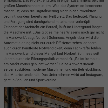
ermöglicht. Das Projekt entsteht in enger Zusammenarbeit mit
großen Maschinenherstellern. Was das System so besonders
macht, ist, dass die Digitalisierung nicht in der Produktion
beginnt, sondern bereits am Reißbrett. Das bedeutet, Planung
und Fertigung sind durchgehend miteinander verknüpft.
Zeichnet der Architekt ein Bauteil, läuft im Hintergrund längst
die Maschine mit. „Das gibt es meines Wissens noch gar nicht
im Handwerk“, sagt Norbert Schmees. Angetrieben wird die
Automatisierung nicht nur durch Effizienzstreben, sondern
auch durch handfeste Notwendigkeit, denn Fachkräfte fehlen.
Im Handwerk wird dieser Mangel laut Norbert Schmees seit
Jahren durch die Bildungspolitik verschärft. „Es ist komplett
am Markt vorbei gebildet worden.“ Seine Antwort da­rauf:
selber ausbilden, moderne Maschinen und ein Betriebsklima,
das Mitarbeitende hält. Das Unternehmen wirbt auf Instagram,
geht in Schulen und Sportvereine.