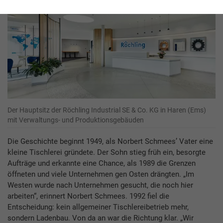
Der Hauptsitz der Röchling Industrial SE & Co. KG in Haren (Ems)
mit Verwaltungs- und Produktionsgebäuden
Die Geschichte beginnt 1949, als Norbert Schmees’ Vater eine
kleine Tischlerei gründete. Der Sohn stieg früh ein, besorgte
Aufträge und erkannte eine Chance, als 1989 die Grenzen
öffneten und viele Unternehmen gen Osten drängten. „Im
Westen wurde nach Unternehmen gesucht, die noch hier
arbeiten“, erinnert Norbert Schmees. 1992 fiel die
Entscheidung: kein allgemeiner Tischlereibetrieb mehr,
sondern Ladenbau. Von da an war die Richtung klar. „Wir