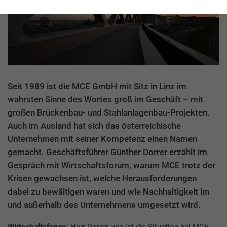
Seit 1989 ist die MCE GmbH mit Sitz in Linz im
wahrsten Sinne des Wortes groß im Geschäft – mit
großen Brückenbau- und Stahlanlagenbau-Projekten.
Auch im Ausland hat sich das österreichische
Unternehmen mit seiner Kompetenz einen Namen
gemacht. Geschäftsführer Günther Dorrer erzählt im
Gespräch mit Wirtschaftsforum, warum MCE trotz der
Krisen gewachsen ist, welche Herausforderungen
dabei zu bewältigen waren und wie Nachhaltigkeit im
und außerhalb des Unternehmens umgesetzt wird.