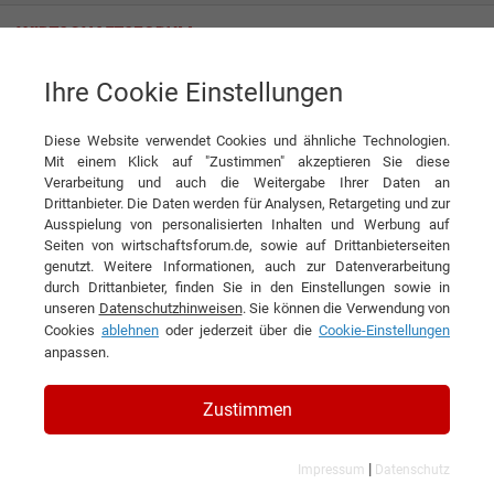
Ihre Cookie Einstellungen
MCE GmbH
Handschlagqualität in großem Stil
Diese Website verwendet Cookies und ähnliche Technologien.
Interview
MCE GmbH
Mit einem Klick auf "Zustimmen" akzeptieren Sie diese
Verarbeitung und auch die Weitergabe Ihrer Daten an
DIESEN ARTIKEL EMPFEHLEN
Drittanbieter. Die Daten werden für Analysen, Retargeting und zur
Ausspielung von personalisierten Inhalten und Werbung auf
Seiten von wirtschaftsforum.de, sowie auf Drittanbieterseiten
Handschlagqualität in großem Stil
genutzt. Weitere Informationen, auch zur Datenverarbeitung
durch Drittanbieter, finden Sie in den Einstellungen sowie in
unseren
Datenschutzhinweisen
. Sie können die Verwendung von
Interview mit Günther Dorrer,
Cookies
ablehnen
oder jederzeit über die
Cookie-Einstellungen
Geschäftsführer der MCE GmbH
anpassen.
Zustimmen
|
Impressum
Datenschutz