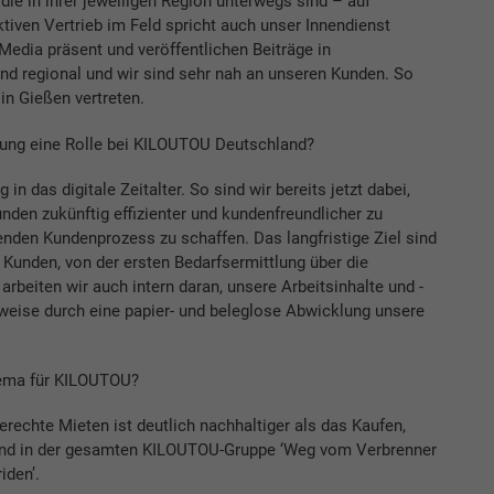
die in ihrer jeweiligen Region unterwegs sind – auf
tiven Vertrieb im Feld spricht auch unser Innendienst
Media präsent und veröffentlichen Beiträge in
und regional und wir sind sehr nah an unseren Kunden. So
in Gießen vertreten.
ierung eine Rolle bei KILOUTOU Deutschland?
n das digitale Zeitalter. So sind wir bereits jetzt dabei,
den zukünftig effizienter und kundenfreundlicher zu
nden Kundenprozess zu schaffen. Das langfristige Ziel sind
 Kunden, von der ersten Bedarfsermittlung über die
arbeiten wir auch intern daran, unsere Arbeitsinhalte und -
sweise durch eine papier- und beleglose Abwicklung unsere
.
Thema für KILOUTOU?
erechte Mieten ist deutlich nachhaltiger als das Kaufen,
rend in der gesamten KILOUTOU-Gruppe ‘Weg vom Verbrenner
iden’.