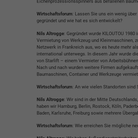
Eichenprozessionsspinners aus befallenen Bäume
Wirtschaftsforum
: Lassen Sie uns ein wenig üb
gegründet und wie hat es sich entwickelt?
Nils Altrogge
: Gegründet wurde KILOUTOU 1980 in 
Vermietung von Werkzeug und Kleinmaschinen, zu
Netzwerk in Frankreich aus, wo es heute mehr al
international unterwegs. In diesem Jahr wurde di
von Starlift – einem Vermieter von Arbeitsbühnen
Nach und nach wurden weitere Firmen aufgekauft,
Baumaschinen, Container und Werkzeuge vermiet
Wirtschaftsforum
: An wie vielen Standorten sind 
Nils Altrogge
: Wir sind in der Mitte Deutschland
haben wir Hamburg, Berlin, Rostock, Köln, Paderbo
Baden, Karlsruhe, Freiburg sowie mehrere Überga
Wirtschaftsforum
: Wie erreichen Sie mögliche n