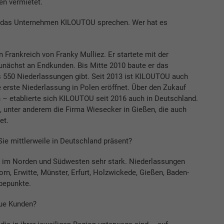
n vermietet.
er das Unternehmen KILOUTOU sprechen. Wer hat es
Frankreich von Franky Mulliez. Er startete mit der
nächst an Endkunden. Bis Mitte 2010 baute er das
s 550 Niederlassungen gibt. Seit 2013 ist KILOUTOU auch
e erste Niederlassung in Polen eröffnet. Über den Zukauf
 – etablierte sich KILOUTOU seit 2016 auch in Deutschland.
 unter anderem die Firma Wiesecker in Gießen, die auch
et.
Sie mittlerweile in Deutschland präsent?
s, im Norden und Südwesten sehr stark. Niederlassungen
rn, Erwitte, Münster, Erfurt, Holzwickede, Gießen, Baden-
bepunkte.
eue Kunden?