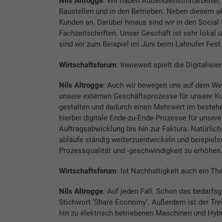
Nils Altrogge
: Wir haben Außendienstmitarbeiter, 
Baustellen und in den Betrieben. Neben diesem ak
Kunden an. Darüber hinaus sind wir in den Social 
Fachzeitschriften. Unser Geschäft ist sehr lokal 
sind wir zum Beispiel im Juni beim Lahnufer Fest 
Wirtschaftsforum
: Inwieweit spielt die Digitalis
Nils Altrogge
: Auch wir bewegen uns auf dem Weg i
unsere externen Geschäftsprozesse für unsere Kun
gestalten und dadurch einen Mehrwert im bestehe
hierbei digitale Ende-zu-Ende Prozesse für unsere
Auftragsabwicklung bis hin zur Faktura. Natürlich 
abläufe ständig weiterzuentwickeln und beispiel
Prozessqualität und -geschwindigkeit zu erhöhen
Wirtschaftsforum
: Ist Nachhaltigkeit auch ein 
Nils Altrogge
: Auf jeden Fall. Schon das bedarfsg
Stichwort ‘Share Economy’. Außerdem ist der T
hin zu elektrisch betriebenen Maschinen und Hybr