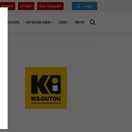
ePaper
cPaper
Das Magazin
Login
REGIONAL
UNTERNEHMEN
JOBS
NEWS