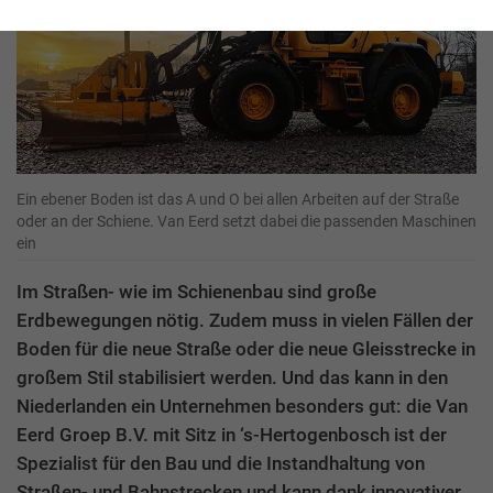
Ein ebener Boden ist das A und O bei allen Arbeiten auf der Straße
oder an der Schiene. Van Eerd setzt dabei die passenden Maschinen
ein
Im Straßen- wie im Schienenbau sind große
Erdbewegungen nötig. Zudem muss in vielen Fällen der
Boden für die neue Straße oder die neue Gleisstrecke in
großem Stil stabilisiert werden. Und das kann in den
Niederlanden ein Unternehmen besonders gut: die Van
Eerd Groep B.V. mit Sitz in ‘s-Hertogenbosch ist der
Spezialist für den Bau und die Instandhaltung von
Straßen- und Bahnstrecken und kann dank innovativer