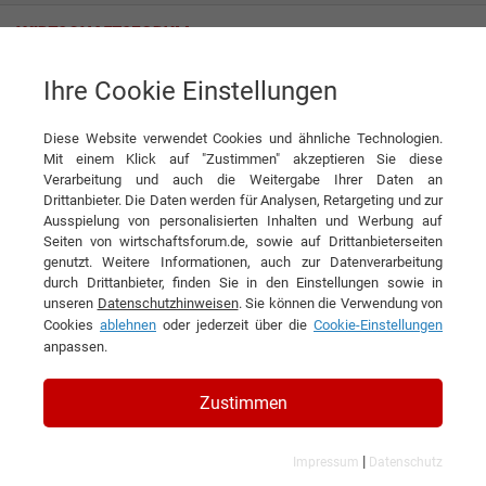
Ihre Cookie Einstellungen
Van Eerd Groep B.V.
Wenn der Boden glatt werden soll
Diese Website verwendet Cookies und ähnliche Technologien.
Interview
Van Eerd Groep B.V.
Mit einem Klick auf "Zustimmen" akzeptieren Sie diese
Verarbeitung und auch die Weitergabe Ihrer Daten an
DIESEN ARTIKEL EMPFEHLEN
Drittanbieter. Die Daten werden für Analysen, Retargeting und zur
Ausspielung von personalisierten Inhalten und Werbung auf
Seiten von wirtschaftsforum.de, sowie auf Drittanbieterseiten
Wenn der Boden glatt werden soll
genutzt. Weitere Informationen, auch zur Datenverarbeitung
durch Drittanbieter, finden Sie in den Einstellungen sowie in
unseren
Datenschutzhinweisen
. Sie können die Verwendung von
Interview mit Erik van Ham,
Cookies
ablehnen
oder jederzeit über die
Cookie-Einstellungen
stellvertretender Direktor der Van Eerd
anpassen.
Groep B.V.
Zustimmen
|
Impressum
Datenschutz