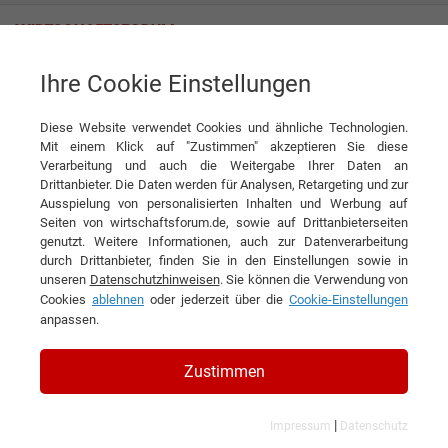
Ihre Cookie Einstellungen
IVP IAVF-Volke Prüfzentrum für Antriebssysteme GmbH
Zwischen Verbrenner-Aus und Technologieoffenheit
Diese Website verwendet Cookies und ähnliche Technologien.
Interview
Mit einem Klick auf "Zustimmen" akzeptieren Sie diese
IVP IAVF-Volke Prüfzentrum für Antriebssysteme GmbH
Verarbeitung und auch die Weitergabe Ihrer Daten an
▶
Drittanbieter. Die Daten werden für Analysen, Retargeting und zur
0:00
4:58
Ausspielung von personalisierten Inhalten und Werbung auf
Seiten von wirtschaftsforum.de, sowie auf Drittanbieterseiten
DIESEN ARTIKEL EMPFEHLEN
genutzt. Weitere Informationen, auch zur Datenverarbeitung
durch Drittanbieter, finden Sie in den Einstellungen sowie in
unseren
Datenschutzhinweisen
. Sie können die Verwendung von
Zwischen Verbrenner-Aus und
Cookies
ablehnen
oder jederzeit über die
Cookie-Einstellungen
anpassen.
Technologieoffenheit
Zustimmen
Interview mit Rudolf Becker,
Geschäftsführer und Marvin Becker,
|
Impressum
Datenschutz
Betriebsleiter der IVP IAVF-Volke