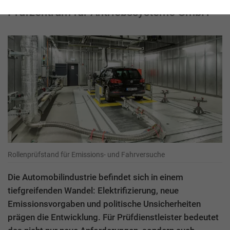
Prüfzentrum für Antriebssysteme GmbH
Rollenprüfstand für Emissions- und Fahrversuche
Die Automobilindustrie befindet sich in einem
tiefgreifenden Wandel: Elektrifizierung, neue
Emissionsvorgaben und politische Unsicherheiten
prägen die Entwicklung. Für Prüfdienstleister bedeutet