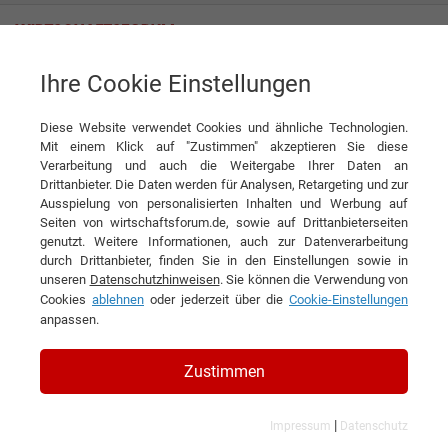
Ihre Cookie Einstellungen
IKS Industrielle KühlSysteme GmbH
Pionier in nachhaltigen und effizienten Lösungen für industrielle
Kühlung
Diese Website verwendet Cookies und ähnliche Technologien.
Mit einem Klick auf "Zustimmen" akzeptieren Sie diese
Interview
IKS Industrielle KühlSysteme GmbH
Verarbeitung und auch die Weitergabe Ihrer Daten an
Drittanbieter. Die Daten werden für Analysen, Retargeting und zur
Ausspielung von personalisierten Inhalten und Werbung auf
DIESEN ARTIKEL EMPFEHLEN
Seiten von wirtschaftsforum.de, sowie auf Drittanbieterseiten
genutzt. Weitere Informationen, auch zur Datenverarbeitung
durch Drittanbieter, finden Sie in den Einstellungen sowie in
Pionier in nachhaltigen und
unseren
Datenschutzhinweisen
. Sie können die Verwendung von
Cookies
ablehnen
oder jederzeit über die
Cookie-Einstellungen
effizienten Lösungen für
anpassen.
industrielle Kühlung
Zustimmen
Interview mit Maximilian Lennert, Mitglied
der Geschäftsführung der IKS Industrielle
|
Impressum
Datenschutz