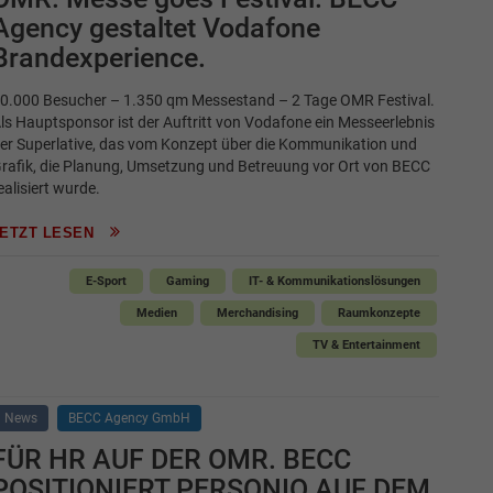
Agency gestaltet Vodafone
Brandexperience.
0.000 Besucher – 1.350 qm Messestand – 2 Tage OMR Festival.
ls Hauptsponsor ist der Auftritt von Vodafone ein Messeerlebnis
er Superlative, das vom Konzept über die Kommunikation und
rafik, die Planung, Umsetzung und Betreuung vor Ort von BECC
ealisiert wurde.
JETZT LESEN
E-Sport
Gaming
IT- & Kommunikationslösungen
Medien
Merchandising
Raumkonzepte
TV & Entertainment
News
BECC Agency GmbH
FÜR HR AUF DER OMR. BECC
POSITIONIERT PERSONIO AUF DEM