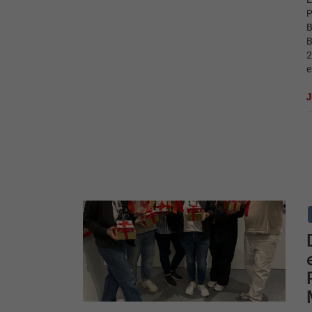
P
B
B
2
e