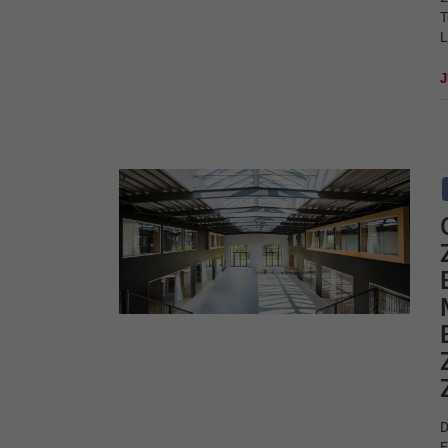
T
L
D
E