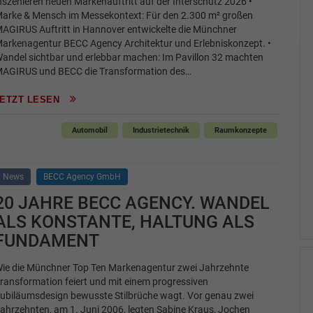
nszenieren neuen Markenauftritt auf der Interschutz 2026 •
arke & Mensch im Messekontext: Für den 2.300 m² großen
AGIRUS Auftritt in Hannover entwickelte die Münchner
arkenagentur BECC Agency Architektur und Erlebniskonzept. •
andel sichtbar und erlebbar machen: Im Pavillon 32 machten
AGIRUS und BECC die Transformation des…
JETZT LESEN
Automobil
Industrietechnik
Raumkonzepte
News
BECC Agency GmbH
20 JAHRE BECC AGENCY. WANDEL
ALS KONSTANTE, HALTUNG ALS
FUNDAMENT
ie die Münchner Top Ten Markenagentur zwei Jahrzehnte
ransformation feiert und mit einem progressiven
ubiläumsdesign bewusste Stilbrüche wagt. Vor genau zwei
ahrzehnten, am 1. Juni 2006, legten Sabine Kraus, Jochen