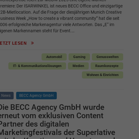
remiere: Der ISARWINKEL ist neues BECC Office und einzigartige
2B-Mietlocation. Auf die Frage der diesjährigen Munich Creative
usiness Week „How to create a vibrant community” hat die seit
006 erfolgreiche Markenagentur viele Antworten. Das „E“ im
igenen Markennamen steht für Event.…
JETZT LESEN
Automobil
Gaming
Genusswelten
IT- & Kommunikationslösungen
Medien
Raumkonzepte
Wohnen & Einrichten
News
BECC Agency GmbH
Die BECC Agency GmbH wurde
erneut vom exklusiven Content
Partner des digitalen
Marketingfestivals der Superlative