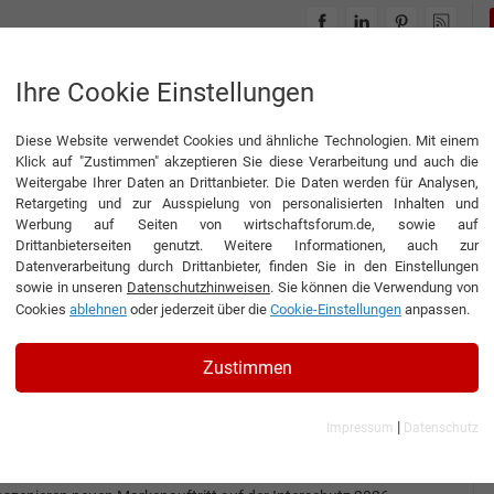
INTERVIEWS
THEMENWELTEN
Ihre Cookie Einstellungen
Diese Website verwendet Cookies und ähnliche Technologien. Mit einem
Klick auf "Zustimmen" akzeptieren Sie diese Verarbeitung und auch die
Weitergabe Ihrer Daten an Drittanbieter. Die Daten werden für Analysen,
der BECC Agency GmbH
Retargeting und zur Ausspielung von personalisierten Inhalten und
Werbung auf Seiten von wirtschaftsforum.de, sowie auf
Drittanbieterseiten genutzt. Weitere Informationen, auch zur
Datenverarbeitung durch Drittanbieter, finden Sie in den Einstellungen
sowie in unseren
Datenschutzhinweisen
. Sie können die Verwendung von
News
BECC Agency GmbH
Cookies
ablehnen
oder jederzeit über die
Cookie-Einstellungen
anpassen.
Transformation im Raum: MAGIRUS
und BECC Agency inszenieren
Zustimmen
neuen Markenauftritt auf der
Interschutz 2026
|
Impressum
Datenschutz
ransformation im Raum: MAGIRUS und BECC Agency