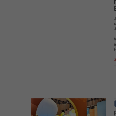
„
s
J
T
h
a
H