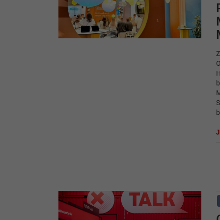
Z
O
H
b
M
S
b