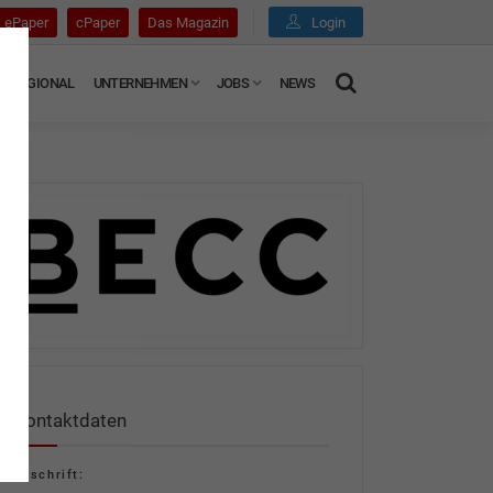
ePaper
cPaper
Das Magazin
Login
REGIONAL
UNTERNEHMEN
JOBS
NEWS
Kontaktdaten
Anschrift: