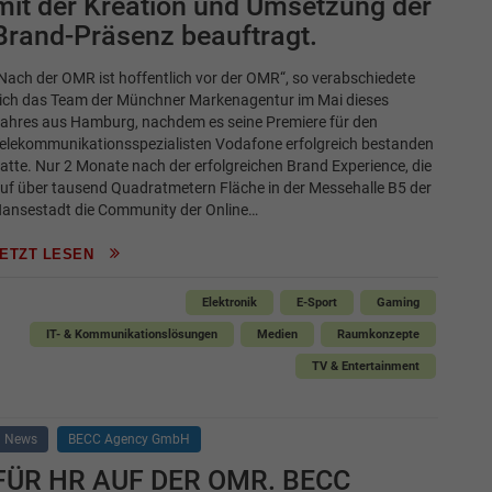
mit der Kreation und Umsetzung der
Brand-Präsenz beauftragt.
Nach der OMR ist hoffentlich vor der OMR“, so verabschiedete
ich das Team der Münchner Markenagentur im Mai dieses
ahres aus Hamburg, nachdem es seine Premiere für den
elekommunikationsspezialisten Vodafone erfolgreich bestanden
atte. Nur 2 Monate nach der erfolgreichen Brand Experience, die
uf über tausend Quadratmetern Fläche in der Messehalle B5 der
ansestadt die Community der Online…
JETZT LESEN
Elektronik
E-Sport
Gaming
IT- & Kommunikationslösungen
Medien
Raumkonzepte
TV & Entertainment
News
BECC Agency GmbH
FÜR HR AUF DER OMR. BECC