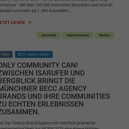
omorrow“. Mit über 100.000 erwarteten Besuchern aus rund 60
ändern und mehr als 1.300 Ausstellern…
JETZT LESEN
Automobil
Ingenieurwesen
Medien
News
BECC Agency GmbH
ONLY COMMUNITY CAN!
ZWISCHEN ISARUFER UND
BERGBLICK BRINGT DIE
MÜNCHNER BECC AGENCY
BRANDS UND IHRE COMMUNITIES
ZU ECHTEN ERLEBNISSEN
ZUSAMMEN.
ie Top-Twenty-Brand Agency mit mehrfach prämierter
ventexpertise feiert zur MCBW 2025 eine eigene Marken-