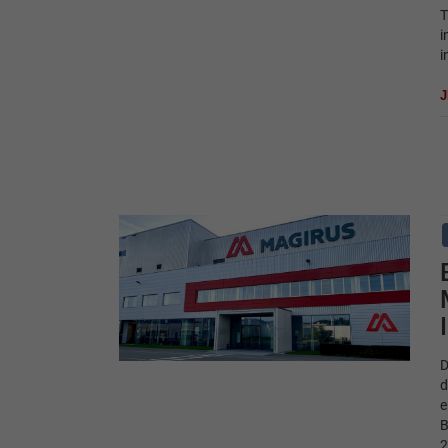
T
i
i
D
d
e
B
2