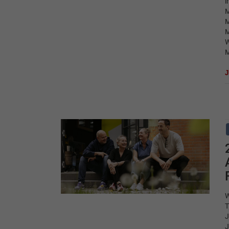
i
M
M
M
W
M
W
T
J
J