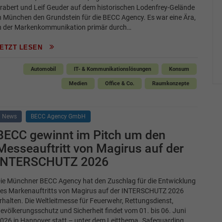
rabert und Leif Geuder auf dem historischen Lodenfrey-Gelände
n München den Grundstein für die BECC Agency. Es war eine Ära,
n der Markenkommunikation primär durch…
JETZT LESEN
Automobil
IT- & Kommunikationslösungen
Konsum
Medien
Office & Co.
Raumkonzepte
News
BECC Agency GmbH
BECC gewinnt im Pitch um den
Messeauftritt von Magirus auf der
INTERSCHUTZ 2026
ie Münchner BECC Agency hat den Zuschlag für die Entwicklung
es Markenauftritts von Magirus auf der INTERSCHUTZ 2026
rhalten. Die Weltleitmesse für Feuerwehr, Rettungsdienst,
evölkerungsschutz und Sicherheit findet vom 01. bis 06. Juni
026 in Hannover statt – unter dem Leitthema „Safeguarding