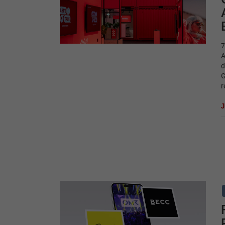
7
A
d
G
r