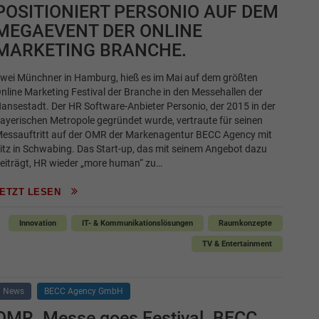
POSITIONIERT PERSONIO AUF DEM
MEGAEVENT DER ONLINE
MARKETING BRANCHE.
wei Münchner in Hamburg, hieß es im Mai auf dem größten
nline Marketing Festival der Branche in den Messehallen der
ansestadt. Der HR Software-Anbieter Personio, der 2015 in der
ayerischen Metropole gegründet wurde, vertraute für seinen
essauftritt auf der OMR der Markenagentur BECC Agency mit
itz in Schwabing. Das Start-up, das mit seinem Angebot dazu
eiträgt, HR wieder „more human“ zu…
JETZT LESEN
Innovation
IT- & Kommunikationslösungen
Raumkonzepte
TV & Entertainment
News
BECC Agency GmbH
OMR. Messe goes Festival. BECC