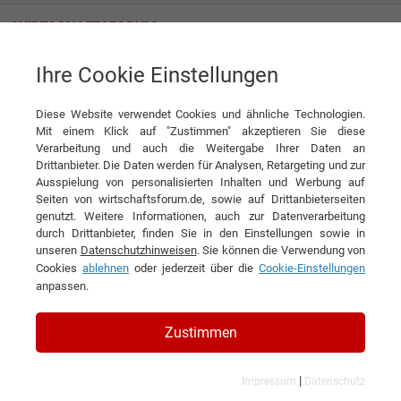
Ihre Cookie Einstellungen
Mit Employer Branding unter die Besten. Ein Communicative
Companion holt Gold in der Kategorie „Brands & Communication Design“
Diese Website verwendet Cookies und ähnliche Technologien.
Mit einem Klick auf "Zustimmen" akzeptieren Sie diese
News
BECC Agency GmbH
Verarbeitung und auch die Weitergabe Ihrer Daten an
Drittanbieter. Die Daten werden für Analysen, Retargeting und zur
Ausspielung von personalisierten Inhalten und Werbung auf
DIESEN ARTIKEL EMPFEHLEN
Seiten von wirtschaftsforum.de, sowie auf Drittanbieterseiten
genutzt. Weitere Informationen, auch zur Datenverarbeitung
durch Drittanbieter, finden Sie in den Einstellungen sowie in
Mit Employer Branding unter die
unseren
Datenschutzhinweisen
. Sie können die Verwendung von
Cookies
ablehnen
oder jederzeit über die
Cookie-Einstellungen
Besten. Ein Communicative
anpassen.
Companion holt Gold in der
Kategorie „Brands &
Zustimmen
Communication Design“
|
Impressum
Datenschutz