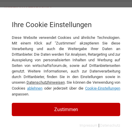
Ihre Cookie Einstellungen
Tag
Diese Website verwendet Cookies und ähnliche Technologien.
Tagwords
Mit einem Klick auf "Zustimmen" akzeptieren Sie diese
Verarbeitung und auch die Weitergabe Ihrer Daten an
Liste aller Ergebnisse zu Ihrem Tag
Drittanbieter. Die Daten werden für Analysen, Retargeting und zur
Ausspielung von personalisierten Inhalten und Werbung auf
Seiten von wirtschaftsforum.de, sowie auf Drittanbieterseiten
1
genutzt. Weitere Informationen, auch zur Datenverarbeitung
durch Drittanbieter, finden Sie in den Einstellungen sowie in
Filtern nach Kategorie:
Filtern nach Land:
unseren
Datenschutzhinweisen
. Sie können die Verwendung von
Cookies
ablehnen
oder jederzeit über die
Cookie-Einstellungen
anpassen.
TV-Koch
Zustimmen
13 Ergebnisse gefunden
Angezeigt werden die Ergebnisse: 1 bis 13
|
Impressum
Datenschutz