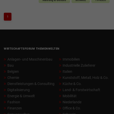
Nahrung & Genuss
Schweiz
TV-Koch
1
WIRTSCHAFTSFORUM THEMENWELTEN
Anlagen- und Maschinenbau
Immobilien
Bau
Industrielle Zulieferer
Belgien
Italien
Chemie
Kunststoff, Metall, Holz & Co.
Dienstleistungen & Consulting
Küche & Co.
Digitalisierung
Land- & Forstwirtschaft
Energie & Umwelt
Mobilität
Fashion
Niederlande
Finanzen
Office & Co.