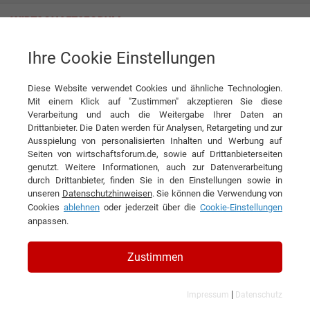
Ihre Cookie Einstellungen
TLT-Turbo GmbH
„Wir sind wie ein Start-up mit den Möglichkeiten eines Weltkonzerns!“
Diese Website verwendet Cookies und ähnliche Technologien.
Interview
Mit einem Klick auf "Zustimmen" akzeptieren Sie diese
TLT-Turbo GmbH
Verarbeitung und auch die Weitergabe Ihrer Daten an
Drittanbieter. Die Daten werden für Analysen, Retargeting und zur
DIESEN ARTIKEL EMPFEHLEN
Ausspielung von personalisierten Inhalten und Werbung auf
Seiten von wirtschaftsforum.de, sowie auf Drittanbieterseiten
genutzt. Weitere Informationen, auch zur Datenverarbeitung
„Wir sind wie ein Start-up mit den
durch Drittanbieter, finden Sie in den Einstellungen sowie in
unseren
Datenschutzhinweisen
. Sie können die Verwendung von
Möglichkeiten eines
Cookies
ablehnen
oder jederzeit über die
Cookie-Einstellungen
Weltkonzerns!“
anpassen.
Interview mit Mario Schmidt, Head of
Zustimmen
Business Segment Vapor Fans der TLT-
|
Impressum
Datenschutz
Turbo GmbH