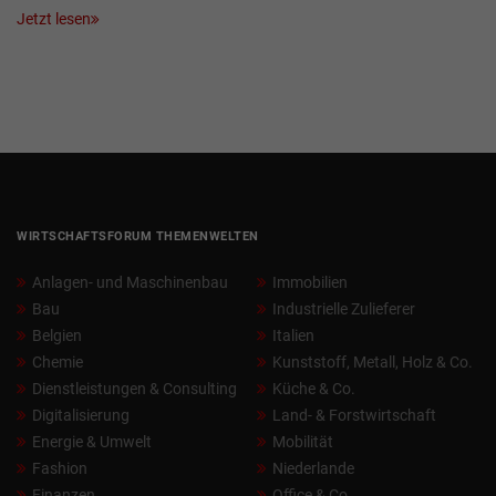
Jetzt lesen
WIRTSCHAFTSFORUM THEMENWELTEN
Anlagen- und Maschinenbau
Immobilien
Bau
Industrielle Zulieferer
Belgien
Italien
Chemie
Kunststoff, Metall, Holz & Co.
Dienstleistungen & Consulting
Küche & Co.
Digitalisierung
Land- & Forstwirtschaft
Energie & Umwelt
Mobilität
Fashion
Niederlande
Finanzen
Office & Co.