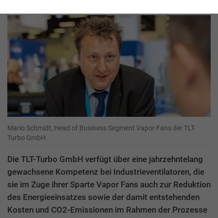
Mario Schmidt, Head of Business Segment Vapor Fans der TLT-
Turbo GmbH
Die TLT-Turbo GmbH verfügt über eine jahrzehntelang
gewachsene Kompetenz bei Industrieventilatoren, die
sie im Zuge ihrer Sparte Vapor Fans auch zur Reduktion
des Energieeinsatzes sowie der damit entstehenden
Kosten und CO2-Emissionen im Rahmen der Prozesse