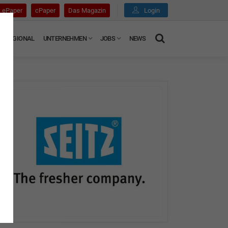
ePaper
cPaper
Das Magazin
Login
REGIONAL
UNTERNEHMEN
JOBS
NEWS