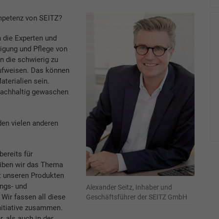
ompetenz von SEITZ?
n die Experten und
nigung und Pflege von
ten die schwierig zu
aufweisen. Das können
terialien sein.
 nachhaltig gewaschen
den vielen anderen
bereits für
eiben wir das Thema
t unseren Produkten
ngs- und
Alexander Seitz, Inhaber und
 Wir fassen all diese
Geschäftsführer der SEITZ GmbH
Initiative zusammen.
, als auch in der