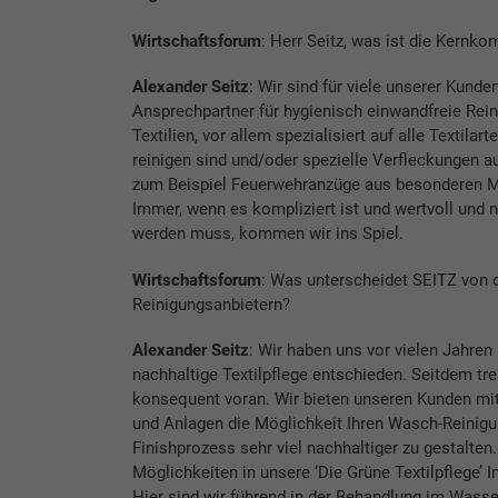
Wirtschaftsforum
: Herr Seitz, was ist die Kernk
Alexander Seitz
: Wir sind für viele unserer Kunde
Ansprechpartner für hygienisch einwandfreie Rei
Textilien, vor allem spezialisiert auf alle Textilar
reinigen sind und/oder spezielle Verfleckungen 
zum Beispiel Feuerwehranzüge aus besonderen Ma
Immer, wenn es kompliziert ist und wertvoll und
werden muss, kommen wir ins Spiel.
Wirtschaftsforum
: Was unterscheidet SEITZ von 
Reinigungsanbietern?
Alexander Seitz
: Wir haben uns vor vielen Jahren 
nachhaltige Textilpflege entschieden. Seitdem tr
konsequent voran. Wir bieten unseren Kunden mi
und Anlagen die Möglichkeit Ihren Wasch-Reinigu
Finishprozess sehr viel nachhaltiger zu gestalten.
Möglichkeiten in unsere ‘Die Grüne Textilpflege’ 
Hier sind wir führend in der Behandlung im Wasser