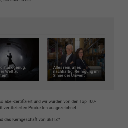
nd stark genug,
Alles rein, alles
der Welt zu
nachhaltig: Reinigung im
ten“
Sinne der Umwelt
label-zertifiziert und wir wurden von den Top 100-
t zertifizierten Produkten ausgezeichnet.
ind das Kerngeschäft von SEITZ?