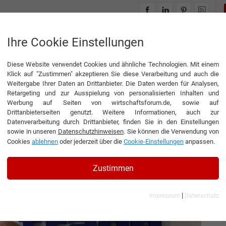
INTERVIEWS
THEMENWELTEN
Ihre Cookie Einstellungen
Diese Website verwendet Cookies und ähnliche Technologien. Mit einem
 und Schaum für alle Fälle
Klick auf "Zustimmen" akzeptieren Sie diese Verarbeitung und auch die
Weitergabe Ihrer Daten an Drittanbieter. Die Daten werden für Analysen,
Retargeting und zur Ausspielung von personalisierten Inhalten und
Werbung auf Seiten von wirtschaftsforum.de, sowie auf
Drittanbieterseiten genutzt. Weitere Informationen, auch zur
 Spray und Schaum für
Datenverarbeitung durch Drittanbieter, finden Sie in den Einstellungen
sowie in unseren
Datenschutzhinweisen
. Sie können die Verwendung von
Cookies
ablehnen
oder jederzeit über die
Cookie-Einstellungen
anpassen.
tor der RYTM TRADE Sp. z o.o.
Zustimmen
|
Impressum
Datenschutz