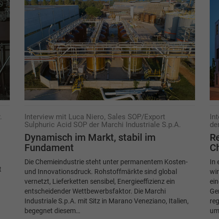
.
Interview mit Luca Niero, Sales SOP/Export
In
Sulphuric Acid SOP der Marchi Industriale S.p.A.
de
Dynamisch im Markt, stabil im
Re
Fundament
Ch
Die Chemieindustrie steht unter permanentem Kosten-
In 
t
und Innovationsdruck. Rohstoffmärkte sind global
wir
vernetzt, Lieferketten sensibel, Energieeffizienz ein
ein
entscheidender Wettbewerbsfaktor. Die Marchi
Ge
Industriale S.p.A. mit Sitz in Marano Veneziano, Italien,
re
begegnet diesem…
um