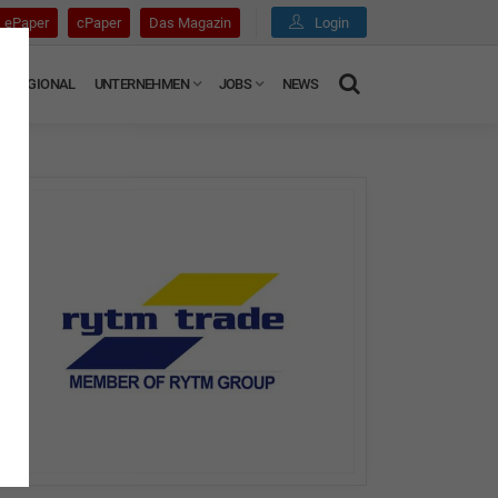
ePaper
cPaper
Das Magazin
Login
REGIONAL
UNTERNEHMEN
JOBS
NEWS