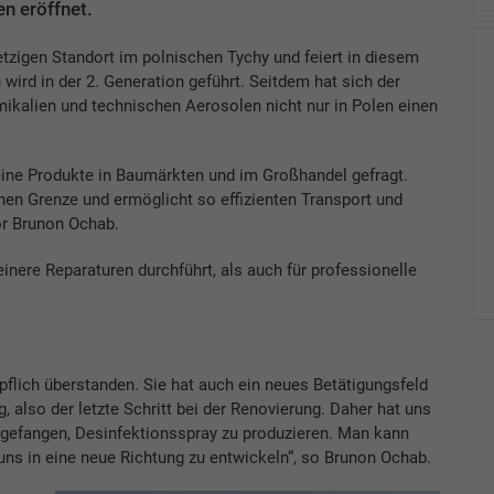
n eröffnet.
igen Standort im polnischen Tychy und feiert in diesem
ird in der 2. Generation geführt. Seitdem hat sich der
ikalien und technischen Aerosolen nicht nur in Polen einen
ine Produkte in Baumärkten und im Großhandel gefragt.
hen Grenze und ermöglicht so effizienten Transport und
or Brunon Ochab.
inere Reparaturen durchführt, als auch für professionelle
flich überstanden. Sie hat auch ein neues Betätigungsfeld
g, also der letzte Schritt bei der Renovierung. Daher hat uns
gefangen, Desinfektionsspray zu produzieren. Man kann
uns in eine neue Richtung zu entwickeln“, so Brunon Ochab.