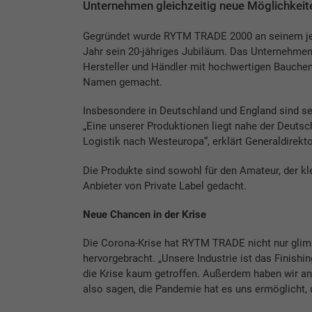
Unternehmen gleichzeitig neue Möglichkeite
Gegründet wurde RYTM TRADE 2000 an seinem jetz
Jahr sein 20-jähriges Jubiläum. Das Unternehmen w
Hersteller und Händler mit hochwertigen Bauchem
Namen gemacht.
Insbesondere in Deutschland und England sind se
„Eine unserer Produktionen liegt nahe der Deutsc
Logistik nach Westeuropa“, erklärt Generaldirekt
Die Produkte sind sowohl für den Amateur, der kle
Anbieter von Private Label gedacht.
Neue Chancen in der Krise
Die Corona-Krise hat RYTM TRADE nicht nur glimp
hervorgebracht. „Unsere Industrie ist das Finishin
die Krise kaum getroffen. Außerdem haben wir an
also sagen, die Pandemie hat es uns ermöglicht, 