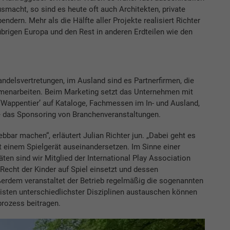
acht, so sind es heute oft auch Architekten, private
dern. Mehr als die Hälfte aller Projekte realisiert Richter
brigen Europa und den Rest in anderen Erdteilen wie den
delsvertretungen, im Ausland sind es Partnerfirmen, die
mmenarbeiten. Beim Marketing setzt das Unternehmen mit
Wappentierʼ auf Kataloge, Fachmessen im In- und Ausland,
e das Sponsoring von Branchenveranstaltungen.
ebbar machen“, erläutert Julian Richter jun. „Dabei geht es
t einem Spielgerät auseinandersetzen. Im Sinne einer
ten sind wir Mitglied der International Play Association
 Recht der Kinder auf Spiel einsetzt und dessen
ßerdem veranstaltet der Betrieb regelmäßig die sogenannten
isten unterschiedlichster Disziplinen austauschen können
rozess beitragen.