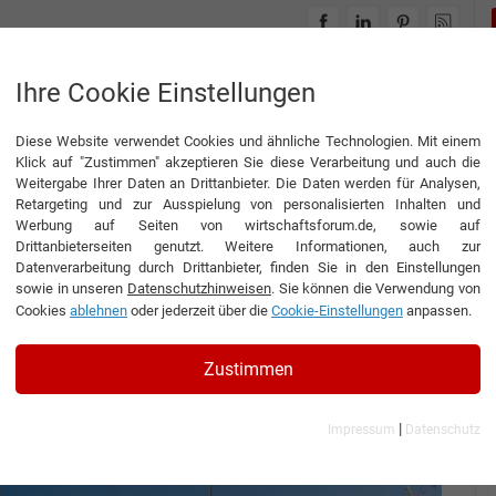
INTERVIEWS
THEMENWELTEN
Ihre Cookie Einstellungen
Diese Website verwendet Cookies und ähnliche Technologien. Mit einem
 zu den Kindern passt!“
Klick auf "Zustimmen" akzeptieren Sie diese Verarbeitung und auch die
Weitergabe Ihrer Daten an Drittanbieter. Die Daten werden für Analysen,
Retargeting und zur Ausspielung von personalisierten Inhalten und
Werbung auf Seiten von wirtschaftsforum.de, sowie auf
Drittanbieterseiten genutzt. Weitere Informationen, auch zur
was zu den Kindern
Datenverarbeitung durch Drittanbieter, finden Sie in den Einstellungen
sowie in unseren
Datenschutzhinweisen
. Sie können die Verwendung von
Cookies
ablehnen
oder jederzeit über die
Cookie-Einstellungen
anpassen.
sführender Gesellschafter der Richter Spielgeräte
Zustimmen
|
Impressum
Datenschutz