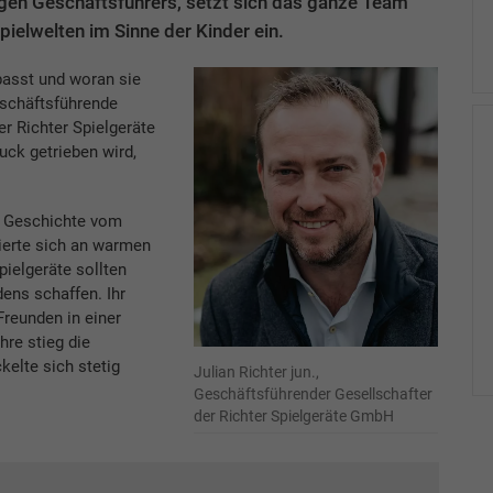
igen Geschäftsführers, setzt sich das ganze Team
pielwelten im Sinne der Kinder ein.
asst und woran sie
eschäftsführende
er Richter Spielgeräte
ck getrieben wird,
e Geschichte vom
tierte sich an warmen
elgeräte sollten
ens schaffen. Ihr
Freunden in einer
re stieg die
elte sich stetig
Julian Richter jun.,
Geschäftsführender Gesellschafter
der Richter Spielgeräte GmbH