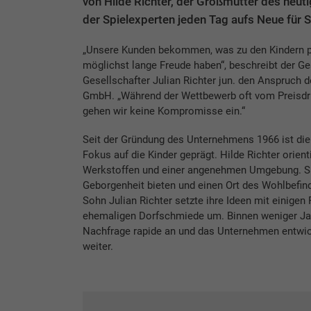
von Hilde Richter, der Großmutter des heut
der Spielexperten jeden Tag aufs Neue für S
„Unsere Kunden bekommen, was zu den Kindern p
möglichst lange Freude haben“, beschreibt der G
Gesellschafter Julian Richter jun. den Anspruch d
GmbH. „Während der Wettbewerb oft vom Preisdru
gehen wir keine Kompromisse ein.“
Seit der Gründung des Unternehmens 1966 ist di
Fokus auf die Kinder geprägt. Hilde Richter orien
Werkstoffen und einer angenehmen Umgebung. Spi
Geborgenheit bieten und einen Ort des Wohlbefind
Sohn Julian Richter setzte ihre Ideen mit einigen 
ehemaligen Dorfschmiede um. Binnen weniger Jah
Nachfrage rapide an und das Unternehmen entwick
weiter.