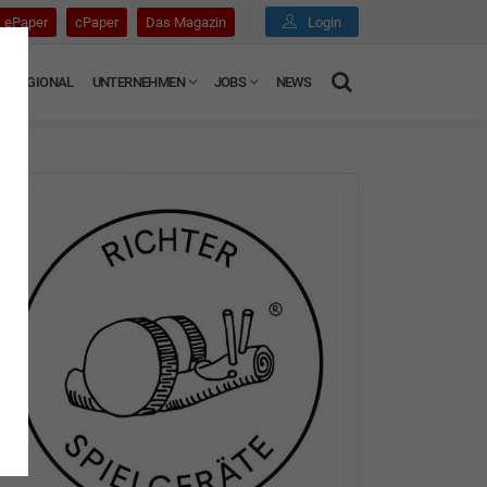
ePaper
cPaper
Das Magazin
Login
REGIONAL
UNTERNEHMEN
JOBS
NEWS