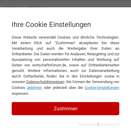
Ihre Cookie Einstellungen
Realsport AG
„Wir können schnelle Entscheidungen treffen!“
Diese Website verwendet Cookies und ähnliche Technologien.
Interview
Realsport AG
Mit einem Klick auf "Zustimmen" akzeptieren Sie diese
Verarbeitung und auch die Weitergabe Ihrer Daten an
DIESEN ARTIKEL EMPFEHLEN
Drittanbieter. Die Daten werden für Analysen, Retargeting und zur
Ausspielung von personalisierten Inhalten und Werbung auf
Seiten von wirtschaftsforum.de, sowie auf Drittanbieterseiten
„Wir können schnelle
genutzt. Weitere Informationen, auch zur Datenverarbeitung
durch Drittanbieter, finden Sie in den Einstellungen sowie in
Entscheidungen treffen!“
unseren
Datenschutzhinweisen
. Sie können die Verwendung von
Cookies
ablehnen
oder jederzeit über die
Cookie-Einstellungen
Interview mit Stefan De Toffol,
anpassen.
Geschäftsführer der Realsport AG
Zustimmen
|
Impressum
Datenschutz