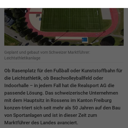
Geplant und gebaut vom Schweizer Marktführer:
Leichtathletikanlage
Ob Rasenplatz für den Fußball oder Kunststoffbahn für
die Leichtathletik, ob Beachvolleyballfeld oder
Indoorhalle – in jedem Fall hat die Realsport AG die
passende Lösung. Das schweizerische Unternehmen
mit dem Hauptsitz in Rossens im Kanton Freiburg
konzen-triert sich seit mehr als 50 Jahren auf den Bau
von Sportanlagen und ist in dieser Zeit zum
Marktführer des Landes avanciert.