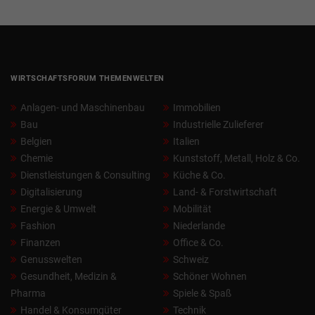
WIRTSCHAFTSFORUM THEMENWELTEN
Anlagen- und Maschinenbau
Immobilien
Bau
Industrielle Zulieferer
Belgien
Italien
Chemie
Kunststoff, Metall, Holz & Co.
Dienstleistungen & Consulting
Küche & Co.
Digitalisierung
Land- & Forstwirtschaft
Energie & Umwelt
Mobilität
Fashion
Niederlande
Finanzen
Office & Co.
Genusswelten
Schweiz
Gesundheit, Medizin &
Schöner Wohnen
Pharma
Spiele & Spaß
Handel & Konsumgüter
Technik